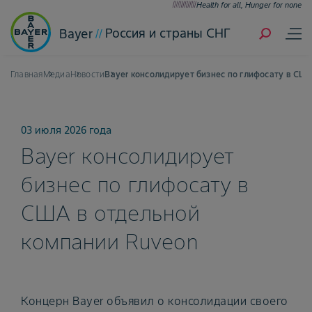
Health for all, Hunger for none
Россия и страны СНГ
Bayer
Главная
Медиа
Новости
Bayer консолидирует бизнес по глифосату в СШ
03 июля 2026 года
Bayer консолидирует
бизнес по глифосату в
США в отдельной
компании Ruveon
Концерн Bayer объявил о консолидации своего