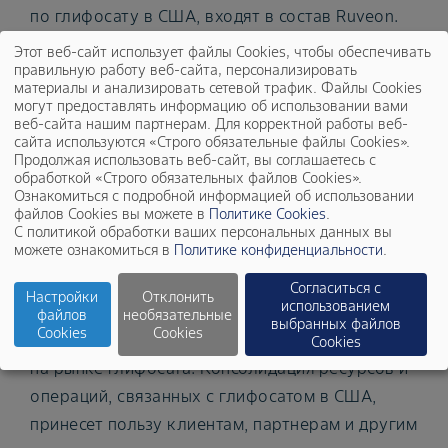
по глифосату в США, входят в состав Ruveon.
Компания намерена обеспечивать
Этот веб-сайт использует файлы Cookies, чтобы обеспечивать
правильную работу веб-сайта, персонализировать
американский аграрный сектор ключевыми
материалы и анализировать сетевой трафик. Файлы Cookies
продуктами на основе глифосата, гарантируя
могут предоставлять информацию об использовании вами
веб-сайта нашим партнерам. Для корректной работы веб-
высочайшие стандарты качества и сервиса.
сайта используются «Строго обязательные файлы Cookies».
Продолжая использовать веб-сайт, вы соглашаетесь с
«Сегодня мы делаем важный шаг в реализации
обработкой «Строго обязательных файлов Cookies».
Ознакомиться с подробной информацией об использовании
нашей пятилетней стратегии, — отметил
файлов Cookies вы можете в
Политике Cookies
.
Брайан Нейбер, руководитель подразделения
С политикой обработки ваших персональных данных вы
можете ознакомиться в
Политике конфиденциальности
.
Crop Science в Северной Америке, Австралии и
Новой Зеландии. — Создание Ruveon
Согласиться с
Настройки
Отклонить
использованием
подтверждает нашу неизменную
файлов
необязательные
выбранных файлов
Cookies
Cookies
приверженность высоким стандартам работы
Cookies
на рынке глифосата. Консолидация ресурсов и
операций, связанных с глифосатом в США,
принесет пользу клиентам, партнерам и другим