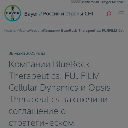
Health for all, Hunger for none
Россия и страны СНГ
Bayer
Главная
Медиа
Новости
Компании BlueRock Therapeutics, FUJIFILM Cell
06 июня 2021 года
Компании BlueRock
Therapeutics, FUJIFILM
Cellular Dynamics и Opsis
Therapeutics заключили
соглашение о
стратегическом