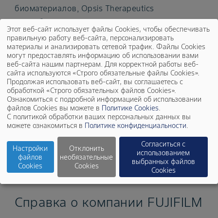
биоматериалов, Opsis Therapeutics
разрабатывает препараты клеточной терапии
Этот веб-сайт использует файлы Cookies, чтобы обеспечивать
для пациентов с сухой формой возрастной
правильную работу веб-сайта, персонализировать
материалы и анализировать сетевой трафик. Файлы Cookies
макулярной дегенерации (ВМД),
могут предоставлять информацию об использовании вами
наследственной макулярной дегенерацией
веб-сайта нашим партнерам. Для корректной работы веб-
сайта используются «Строго обязательные файлы Cookies».
(НМД) и наследственными заболеваниями
Продолжая использовать веб-сайт, вы соглашаетесь с
сетчатки (НЗС). Компания Opsis Therapeutics
обработкой «Строго обязательных файлов Cookies».
Ознакомиться с подробной информацией об использовании
была основана в 2016 г. и является совместным
файлов Cookies вы можете в
Политике Cookies
.
предприятием FUJIFILM Cellular Dynamics и
С политикой обработки ваших персональных данных вы
можете ознакомиться в
Политике конфиденциальности
.
доктора медицинских наук Дэвида Гэмма со
штаб-квартирой в г. Мэдисон (штат Висконсин).
Согласиться с
Настройки
Отклонить
использованием
файлов
необязательные
См. более подробную информацию на сайте
выбранных файлов
Cookies
Cookies
Cookies
www.opsistx.com/.
Справка о компании FUJIFILM