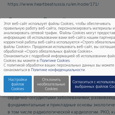
https://www.heartbeatrussia.ru/en/node/171/
Справка о Российском
Этот веб-сайт использует файлы Cookies, чтобы обеспечивать
кардиологическом обществе (Р
правильную работу веб-сайта, персонализировать материалы и
анализировать сетевой трафик. Файлы Cookies могут предоста
информацию об использовании вами веб-сайта нашим партнера
Общероссийская общественная организация
корректной работы веб-сайта используются «Строго обязательн
файлы Cookies». Продолжая использовать веб-сайт, вы соглашае
«Российское кардиологическое общество» объеди
обработкой «Строго обязательных файлов Cookies».
специалистов здравоохранения, занятых научно-
Ознакомиться с подробной информацией об использовании фай
Cookies вы можете в
Политике Cookies
.
исследовательской, педагогической и практическо
С политикой обработки ваших персональных данных вы можете
работой в области кардиологии и смежных дисцип
ознакомиться в
Политике конфиденциальности
.
также специалистов, участвующих в разработке н
Настройки
Отклонить
Согласиться с использо
медицинской техники, лекарственных средств
файлов
необязательные
выбранных файлов Coo
Cookies
Cookies
профилактики, лечения и реабилитации больных
сердечно-сосудистыми заболеваниями, развиваю
фундаментальные и прикладные основы экологиче
в том числе радиологической кардиологии. РКО, к