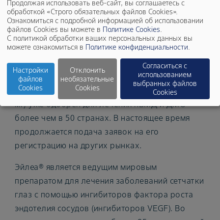
сигналов безопасности в обоих
Продолжая использовать веб-сайт, вы соглашаетесь с
обработкой «Строго обязательных файлов Cookies».
исследованиях, в том числе при переходе
Ознакомиться с подробной информацией об использовании
пациентов с дозировки 2 мг на дозировку 8 мг.
файлов Cookies вы можете в
Политике Cookies
.
С политикой обработки ваших персональных данных вы
Частота возникновения нежелательных
можете ознакомиться в
Политике конфиденциальности
.
явлений при лечении была сопоставимой во
Согласиться с
всех терапевтических группах.
Настройки
Отклонить
использованием
файлов
необязательные
выбранных файлов
Cookies
Cookies
Препарат Эйлеа® в дозе 8 мг (афлиберцепт 8
Cookies
мг) уже одобрен для лечения нВМД и ДМО
более чем в 50 странах. В настоящее время
продолжается подача заявок на его
регистрацию на других рынках.
Эйлеа® является ведущим мировым
препаратом для лечения заболеваний сетчатки
глаз с помощью ингибиторов фактора роста
эндотелия сосудов (ингибиторов VEGF). Во