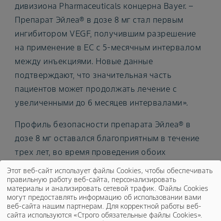
дивизиона Pharmaceuticals концерна Bayer. –
Препарат Эйлеа® в дозе 8 мг стал первым
ингибитором VEGF, получившим разрешение
на применение в ЕС с 5-месячным интервалом
между инъекциями. Новые данные
подтверждают, что значительная часть
пациентов может продолжать лечение с
увеличенными до 6 месяцев интервалами».
Профиль безопасности препарата Эйлеа® в
дозе 8 мг оставался благоприятным в течение
трех лет, во время проведения обоих
исследований, и соответствует стабильному
Этот веб-сайт использует файлы Cookies, чтобы обеспечивать
профилю безопасности препарата Эйлеа® в
правильную работу веб-сайта, персонализировать
материалы и анализировать сетевой трафик. Файлы Cookies
дозе 2 мг. Данные о безопасности длительной
могут предоставлять информацию об использовании вами
веб-сайта нашим партнерам. Для корректной работы веб-
терапии не выявили каких-либо новых
сайта используются «Строго обязательные файлы Cookies».