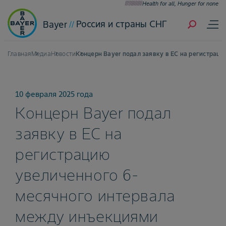
Health for all, Hunger for none
Россия и страны СНГ
Bayer
Главная
Медиа
Новости
Концерн Bayer подал заявку в ЕС на регистрац
10 февраля 2025 года
Концерн Bayer подал
заявку в ЕС на
регистрацию
увеличенного 6-
месячного интервала
между инъекциями