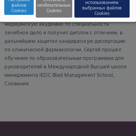
бизнеса в соответствии с этическими нормами.
использованием
файлов
необязательные
выбранных файлов
Cookies
Cookies
Cookies
Сергей окончил Ставропольскую государственную
медицинскую академию по специальности
лечебное дело и получил диплом с отличием, в
дальнейшем защитил кандидатскую диссертацию
по клинической фармакологии. Сергей прошел
обучение по образовательным программам для
руководителей в Международной Высшей школе
менеджмента IEDC Bled Management School,
Словения.