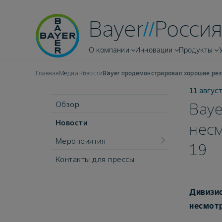
Bayer
Россия
О компании
Инновации
Продукты
Главная
Медиа
Новости
Bayer продемонстрировал хорошие рез
11 август
Обзор
Baye
Новости
несм
Мероприятия
19
Контакты для прессы
Дивизио
несмотр