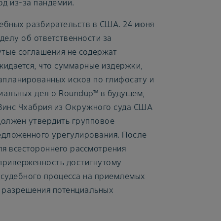
д из-за пандемии.
дебных разбирательств в США. 24 июня
делу об ответственности за
утые соглашения не содержат
жидается, что суммарные издержки,
апланированных исков по глифосату и
иальных дел о Roundup™ в будущем,
я Винс Чхабрия из Окружного суда США
должен утвердить групповое
едложенного урегулирования. После
ля всестороннего рассмотрения
 приверженность достигнутому
 судебного процесса на приемлемых
 разрешения потенциальных