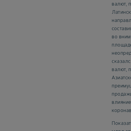
валют, 
Латинск
направл
состави
во вним
площаде
неопред
сказалс
валют, 
Азиатск
преимущ
продажи
влияние
коронав
Показат