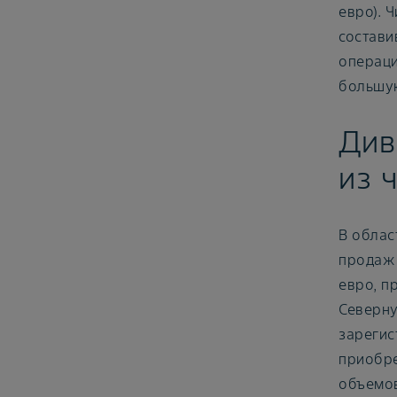
евро). 
состави
операци
большую
Див
из 
В облас
продаж 
евро, п
Северну
зарегис
приобре
объемов