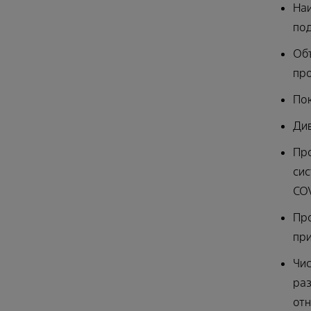
Наи
по
Объ
про
Пок
Див
Про
сис
CO
Про
при
Чис
раз
отн