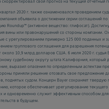
 скорректировал свой прогноз на текущий отчетный го
квартал 2020 г. также ознаменовался проведением су
 компания объявила о достижении серии соглашений по 
ию Roundup™ (активное вещество: глифосат). Достигн
ия вины или правонарушений со стороны компании. О
ые с урегулированием примерно 125 000 поданных и з
ением группового соглашения для разрешения потенц
т около 10,9 млрд долларов США. 6 июля 2020 г. судь
рному судебному округу штата Калифорния, который 
ние, выразил опасения по определенным аспектам пр
тороны приняли решение отозвать свое предложение д
в, поднятых судом. Концерн Bayer сохраняет твердую
нию, которое обеспечивает урегулирование текущего
х и одновременно служит эффективным способом для
тельств в будущем.