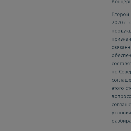
Концерн
Второй 
2020 г.
продукц
признан
связанн
обеспеч
составя
по Севе
соглаше
этого с
вопросо
соглаше
условия
разбира