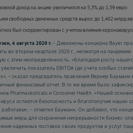
овной доход на акцию увеличился на 5,3% до 1,59 евро
ем свободных денежных средств вырос до 1,402 млрд е
гноз был скорректирован с учетом влияния коронавиру
зен, 4 августа 2020 г.
– Дивизионы концерна Bayer пр
аты во втором квартале 2020 г., несмотря на пандеми
ую с этим неопределенность. «Благодаря росту нашег
 увеличить показатель EBITDA (до учета особых статей
х», – сказал председатель правления Вернер Бауманн 
ичный финансовый отчет. В то же время было зафикс
нов Pharmaceuticals и Consumer Health. «Нашей основ
ируса остаются безопасность и благополучие наших с
 работаем», – отметил Бауманн. Он добавил, что конц
имые меры для сохранения непрерывности бизнес-опе
ения надежных поставок своих продуктов и услуг пац