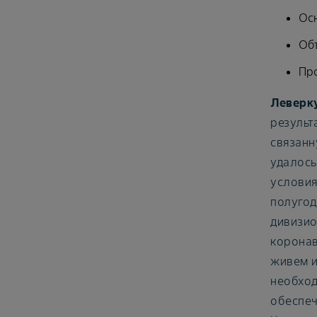
Осн
Объ
Про
Леверку
результ
связанн
удалось
условия
полугод
дивизио
коронав
живем и
необход
обеспеч