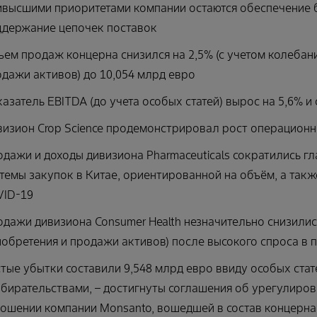
высшими приоритетами компании остаются обеспечение б
ддержание цепочек поставок
ем продаж концерна снизился на 2,5% (с учетом колебани
дажи активов) до 10,054 млрд евро
азатель EBITDA (до учета особых статей) вырос на 5,6% и
изион Crop Science продемонстрировал рост операционн
дажи и доходы дивизиона Pharmaceuticals сократились г
темы закупок в Китае, ориентированной на объём, а так
VID-19
дажи дивизиона Consumer Health незначительно снизились
обретения и продажи активов) после высокого спроса в 
тые убытки составили 9,548 млрд евро ввиду особых стат
бирательствами, – достигнуты соглашения об урегулиро
ошении компании Monsanto, вошедшей в состав концерна