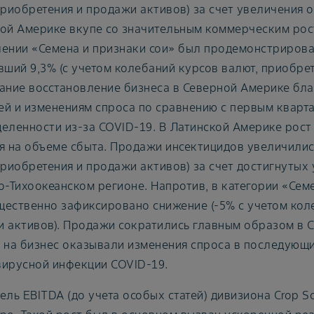
приобретения и продажи активов) за счет увеличения 
ой Америке вкупе со значительным коммерческим рос
ении «Семена и признаки сои» был продемонстрирова
вший 9,3% (с учетом колебаний курсов валют, приобре
ание восстановление бизнеса в Северной Америке бл
й и изменениям спроса по сравнению с первым кварта
еленности из-за COVID-19. В Латинской Америке рост
я на объеме сбыта. Продажи инсектицидов увеличились
приобретения и продажи активов) за счет достигнутых
о-Тихоокеанском регионе. Напротив, в категории «Се
ественно зафиксировано снижение (-5% с учетом коле
 активов). Продажи сократились главным образом в С
 на бизнес оказывали изменения спроса в последующи
ирусной инфекции COVID-19.
ель EBITDA (до учета особых статей) дивизиона Crop Sc