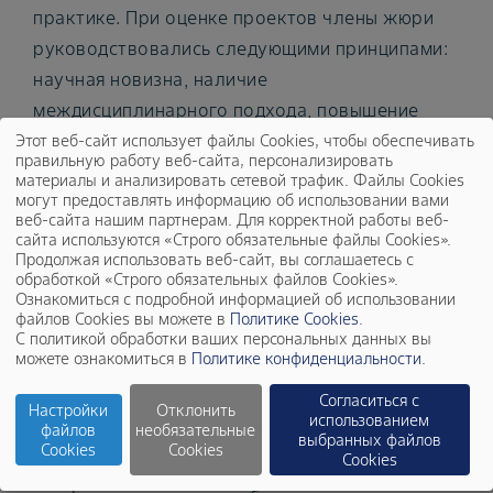
практике. При оценке проектов члены жюри
руководствовались следующими принципами:
научная новизна, наличие
междисциплинарного подхода, повышение
приверженности пациентов, перенесших ТЭЛА,
Этот веб-сайт использует файлы Cookies, чтобы обеспечивать
правильную работу веб-сайта, персонализировать
возможность внедрения предлагаемой
материалы и анализировать сетевой трафик. Файлы Cookies
могут предоставлять информацию об использовании вами
методики в реальную клиническую практику и
веб-сайта нашим партнерам. Для корректной работы веб-
общая социально-экономическая значимость
сайта используются «Строго обязательные файлы Cookies».
Продолжая использовать веб-сайт, вы соглашаетесь с
проекта.
обработкой «Строго обязательных файлов Cookies».
Ознакомиться с подробной информацией об использовании
По итогам заседания экспертного жюри
файлов Cookies вы можете в
Политике Cookies
.
С политикой обработки ваших персональных данных вы
Президент Российского кардиологического
можете ознакомиться в
Политике конфиденциальности
.
общества, академик РАН Евгений
Согласиться с
Владимирович Шляхто сообщил: «Мы рады,
Настройки
Отклонить
использованием
файлов
необязательные
что наша совместная инициатива с компанией
выбранных файлов
Cookies
Cookies
Cookies
Bayer не только привлекает интерес