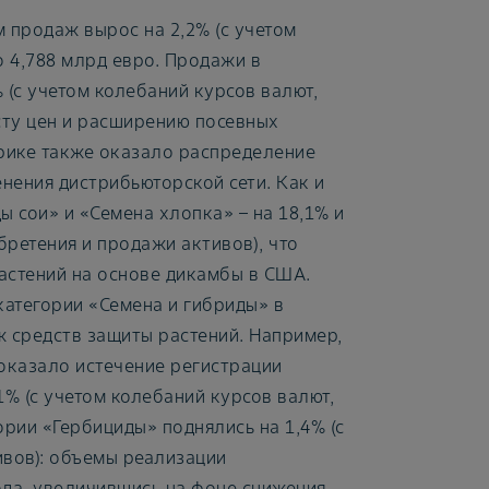
м продаж вырос на 2,2% (с учетом
о 4,788 млрд евро. Продажи в
 (с учетом колебаний курсов валют,
сту цен и расширению посевных
рике также оказало распределение
енения дистрибьюторской сети. Как и
ы сои» и «Семена хлопка» – на 18,1% и
бретения и продажи активов), что
стений на основе дикамбы в США.
атегории «Семена и гибриды» в
 средств защиты растений. Например,
 оказало истечение регистрации
1% (с учетом колебаний курсов валют,
ории «Гербициды» поднялись на 1,4% (с
ивов): объемы реализации
да, увеличившись на фоне снижения