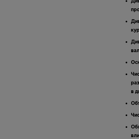
Див
пр
Див
кур
Ди
вал
Осн
Чи
ра
в д
Об
Чи
Об
вл