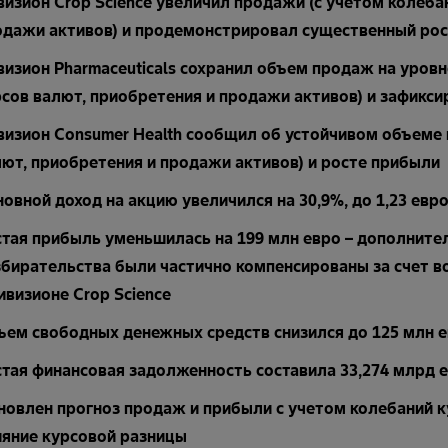
изион Crop Science увеличил продажи (с учетом колеба
одажи активов) и продемонстрировал существенный ро
изион Pharmaceuticals сохранил объем продаж на уровн
сов валют, приобретения и продажи активов) и зафикс
визион Consumer Health сообщил об устойчивом объеме 
ют, приобретения и продажи активов) и росте прибыли
овной доход на акцию увеличился на 30,9%, до 1,23 евр
стая прибыль уменьшилась на 199 млн евро – дополните
збирательства были частично компенсированы за счет в
ивизионе Crop Science
ъем свободных денежных средств снизился до 125 млн 
стая финансовая задолженность составила 33,274 млрд 
новлен прогноз продаж и прибыли с учетом колебаний к
ияние курсовой разницы