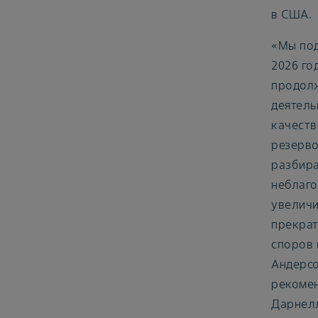
в США.
«Мы под
2026 го
продолж
деятель
качеств
резерво
разбира
неблаго
увеличи
прекрат
споров 
Андерсо
рекомен
Дарнелл