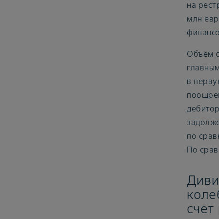
на рест
млн евр
финансо
Объем с
главным
в перву
поощрен
дебитор
задолже
по срав
По срав
Диви
коле
счет