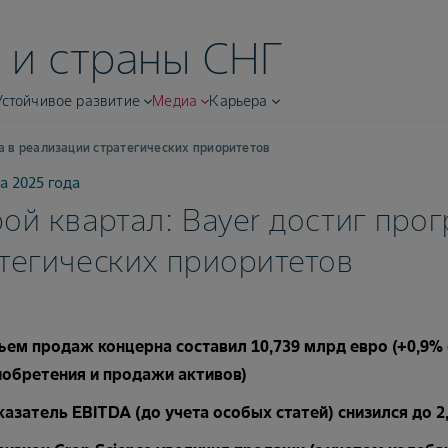
 и страны СНГ
Устойчивое развитие
Медиа
Карьера
са в реализации стратегических приоритетов
а 2025 года
ой квартал: Bayer достиг про
тегических приоритетов
ем продаж концерна составил 10,739 млрд евро (+0,9% 
иобретения и продажи активов)
азатель EBITDA (до учета особых статей) снизился до 2,