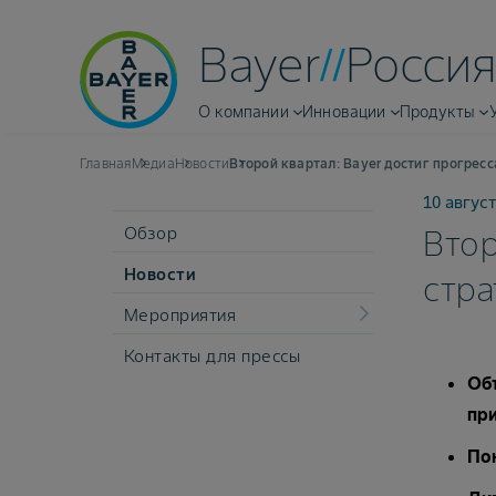
Bayer
Россия
О компании
Инновации
Продукты
Главная
Медиа
Новости
Второй квартал: Bayer достиг прогрес
10 август
Обзор
Втор
Новости
стра
Мероприятия
Контакты для прессы
Объ
пр
Пок