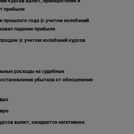
ний курсов валют, приобретения и
ст прибыли
е прошлого года (с учетом колебаний
ировал падение прибыли
продаж (с учетом колебаний курсов
о
льные расходы на судебные
осстановления убытков от обесценения
евро
евро
урсов валют, ожидается негативное