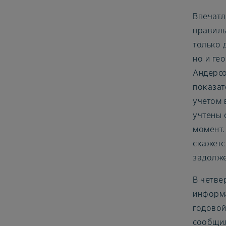
Впечатл
правиль
только 
но и ге
Андерсо
показат
учетом 
учтены 
момент.
скажетс
задолже
В четве
информа
годовой
сообщил