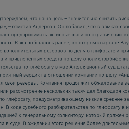
тверждаем, что наша цель – значительно снизить рис
да», – отметил Андерсон. Он добавил, что в рамках св
ает предпринимать активные шаги по ограничению вл
ность. Как сообщалось ранее, во втором квартале Bay
е дополнительных резервов по делу о глифосате и пр
в и привлеченных средств по делу ополихлорбифениле
тельства по глифосату в мае Апелляционный суд штат
приятный вердикт в отношении компании по делу «Андер
л свои резервы. Компания продолжит обжалование ве
или рассмотрение нескольких тысяч дел благодаря 
по глифосату, предусматривающему низкие средние за
н. В ходе судебного разбирательства по глифосату в
дацией к генеральному солиситору, который должен р
а в суде. В ожидании этого решения более длительные