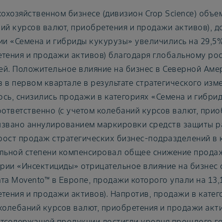
кохозяйственном бизнесе (дивизион Crop Science) объе
ий курсов валют, приобретения и продажи активов), д
ии «Семена и гибриды кукурузы» увеличились на 29,5%
тения и продажи активов) благодаря глобальному ро
й. Положительное влияние на бизнес в Северной Аме
 в первом квартале в результате стратегического изм
сь, снизились продажи в категориях «Семена и гибрид
оответственно (с учетом колебаний курсов валют, прио
звано аннулированием маркировки средств защиты ра
ост продаж стратегических бизнес-подразделений в к
льной степени компенсировал общее снижение продаж
ории «Инсектициды» отрицательное влияние на бизнес
та Movento™ в Европе, продажи которого упали на 13,
тения и продажи активов). Напротив, продажи в катег
колебаний курсов валют, приобретения и продажи акт
тсодержащей продукции достигли уровня прошлого го