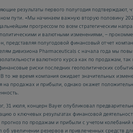
яющие результаты первого полугодия подтверждают, чт
ном пути. «Мы начинаем важную вторую половину 2025
дальнейшим прогрессом по всем стратегическим напра
ополитическими и валютными изменениями, – прокомм
н, представляя полугодовой финансовый отчет компани
елям дивизиона Pharmaceuticals с начала года мы повы
волатильности валютного курса как по продажам, так 
финансовые риски последних геополитических событи
 В то же время компания ожидает значительных измене
я на продажах и прибыли, однако окажет положитель
нность.
рг, 31 июля, концерн Bayer опубликовал предварительн
цию о ключевых результатах финансовой деятельности
 прогноз по продажам и прибыли с учетом колебаний к
 об увеличении резервов и привлеченных средств дл