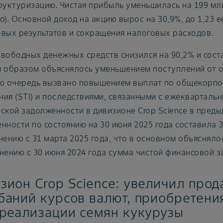
руктуризацию. Чистая прибыль уменьшилась на 199 млн
о). Основной доход на акцию вырос на 30,9%, до 1,23 
вых результатов и сокращения налоговых расходов.
вободных денежных средств снизился на 90,2% и соста
 образом объяснялось уменьшением поступлений от о
ю очередь вызвано повышением выплат по общекорпо
ия (STI) и последствиями, связанными с ежекварталь
ской задолженности в дивизионе Crop Science в пред
нности по состоянию на 30 июня 2025 года составила 3
нению с 31 марта 2025 года, что в основном объяснял
нению с 30 июня 2024 года сумма чистой финансовой з
зион Crop Science: увеличил прод
баний курсов валют, приобретения
 реализации семян кукурузы