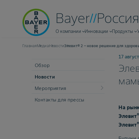
Bayer
Россия
О компании
Инновации
Продукты
Главная
Медиа
Новости
Элевит® 2 – новое решение для здоро
17 август
Обзор
Элев
Новости
мам
Мероприятия
Контакты для прессы
На рынк
Элевит
Элевит
Будучи 