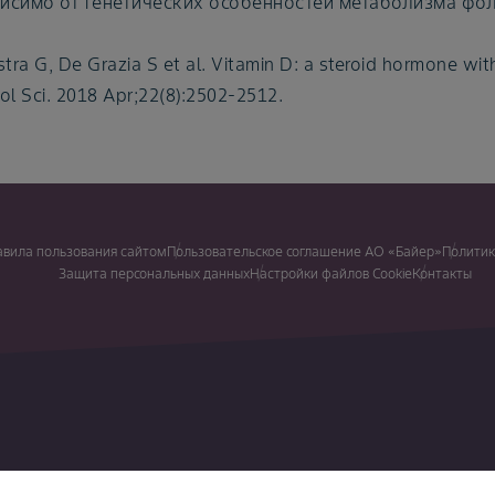
висимо от генетических особенностей метаболизма фо
tra G, De Grazia S et al. Vitamin D: a steroid hormone wit
l Sci. 2018 Apr;22(8):2502-2512.
авила пользования сайтом
Пользовательское соглашение АО «Байер»
Политик
Защита персональных данных
Настройки файлов Cookie
Контакты