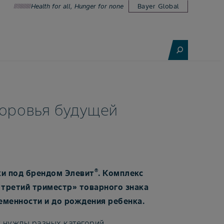
Health for all, Hunger for none
Bayer Global
доровья будущей
®
ки под брендом Элевит
. Комплекс
 третий триместр» товарного знака
еменности и до рождения ребенка.
т нужды разных категорий