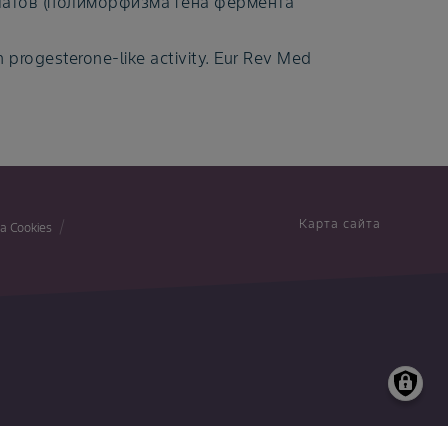
латов (полиморфизма гена фермента
h progesterone-like activity. Eur Rev Med
Карта сайта
а Cookies