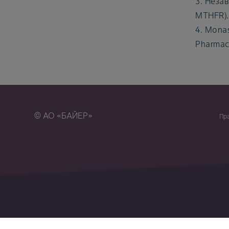
3. Неза
MTHFR).
4. Monas
Pharmaco
© АО «БАЙЕР»
Пр