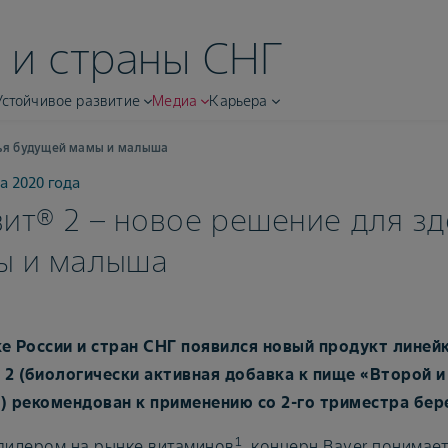
 и страны СНГ
Устойчивое развитие
Медиа
Карьера
вья будущей мамы и малыша
а 2020 года
ит® 2 – новое решение для з
ы и малыша
е России и стран СНГ появился новый продукт линей
®
2 (биологически активная добавка к пище «Второй и
®
) рекомендован к применению со 2-го триместра бер
1
лидером на рынке витаминов
, концерн Bayer понимае