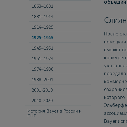
объедин
1863–1881
1881–1914
Слияни
1914–1925
После ста
1925–1945
немецкая
1945–1951
сможет во
конкурен
1951–1974
указанное
1974–1988
передала 
1988–2001
коммерчес
сохранила
2001-2010
которого
2010-2020
Эльберфе
История Bayer в России и
ассоциаци
СНГ
Bayer исп