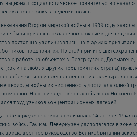
ду национал-социалистическое правительство начало
ческую подготовку к ведению войны.
звязывания Второй мировой войны в 1939 году заводы
ейне были признаны «жизненно важными для ведения
тва постоянно увеличивались, но в армию призывали 
ботников предприятия. По этой причине для сохране
тва к работе на объектах в Леверкузене, Дормагене,
е (как и на любых других предприятиях страны) прив
ная рабочая сила и военнопленные из оккупированных
ые периоды войны их численность достигала одной тр
 компании. На производственных объектах Нижнего Р
ался труд узников концентрационных лагерей.
а в Леверкузене война закончилась 14 апреля 1945 г
ких войск. Так как Леверкузен располагался в зоне о
их войск, военное руководство Великобритании вскор