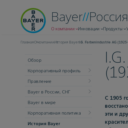
Bayer
Россия
О компании
Инновации
Продукты
Главная
О компании
История Bayer
I.G. Farbenindustrie AG (192
I.G
Обзор
(19
Корпоративный профиль
Правление
Bayer в России, СНГ
С 1905 г
Bayer в мире
восстано
Корпоративная политика
эти и др
красител
История Bayer