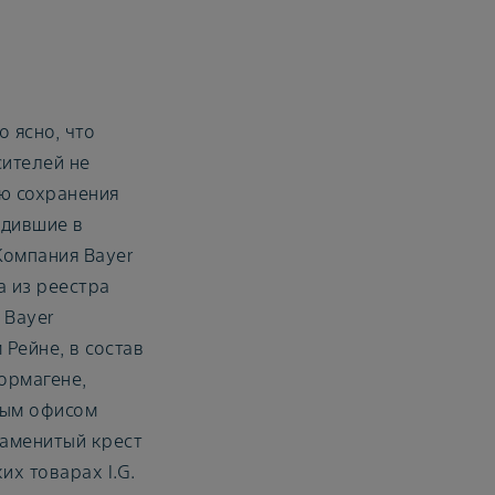
 ясно, что
ителей не
ю сохранения
одившие в
Компания Bayer
на из реестра
 Bayer
Рейне, в состав
ормагене,
ным офисом
наменитый крест
их товарах I.G.