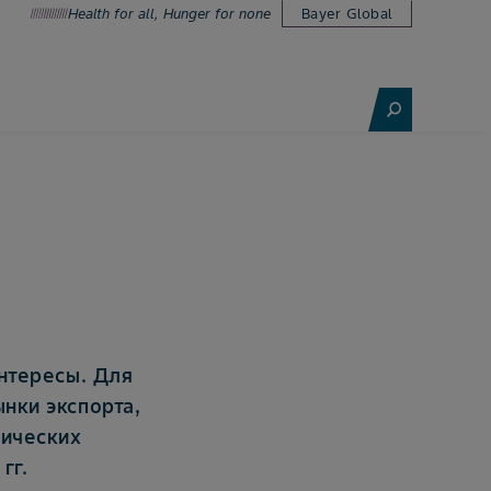
Health for all, Hunger for none
Bayer Global
G
интересы. Для
нки экспорта,
тических
гг.