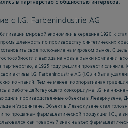
ились в партнерство с общностью интересов.
е с I.G. Farbenindustrie AG
билизации мировой экономики в середине 1920-х стало
 промышленность по производству синтетических крас
сстановить свое положение на мировом рынке. С цель
тоспособности и выхода на новые рынки компании, вх
 партнерство, в 1925 году решили провести слияние. 
свои активы I.G. Farbenindustrie AG (I.G.) и была удале
ких компаний. Тем не менее, корпоративная традиция
сь в работе действующего консорциума I.G. на нижнем 
 входили производственные объекты в Леверкузене, Д
льде и Уэрдингене. Объект в Леверкузене стал голов
и по продажам фармацевтической продукции I.G., а з
ользовался как товарный знак на всех фармацевтическ