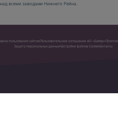
над всеми заводами Нижнего Рейна.
авила пользования сайтом
Пользовательское соглашение АО «Байер»
Политик
Защита персональных данных
Настройки файлов Cookie
Контакты