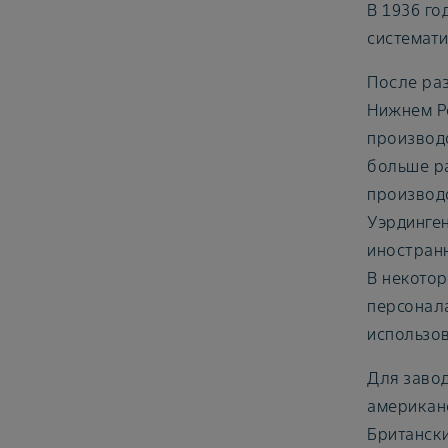
В 1936 го
системати
После ра
Нижнем Р
производс
больше ра
производс
Уэрдинген
иностран
В некотор
персонала
использов
Для завод
американс
Британск