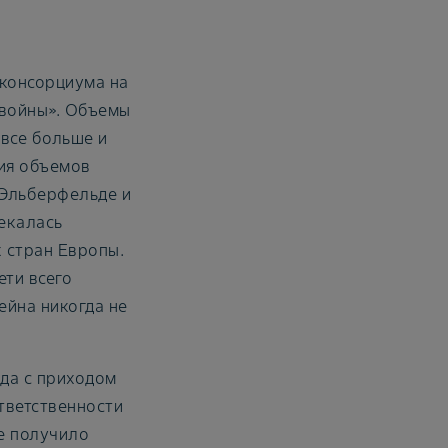
 консорциума на
 войны». Объемы
все больше и
ния объемов
 Эльберфельде и
лекалась
 стран Европы.
ети всего
ейна никогда не
ода с приходом
тветственности
е получило