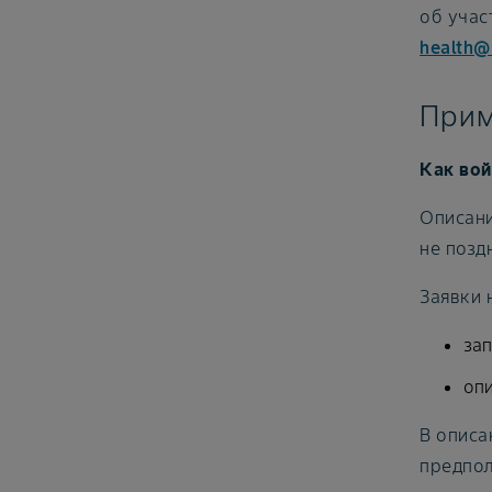
об учас
health@
Прим
Как вой
Описани
не позд
Заявки 
за
опи
В описа
предпол