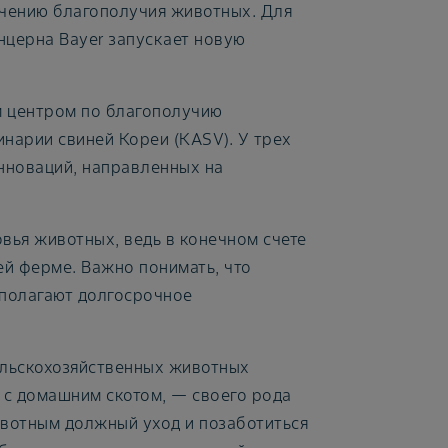
чению благополучия животных. Для
онцерна Bayer запускает новую
ым центром по благополучию
нарии свиней Кореи (KASV). У трех
инноваций, направленных на
ья животных, ведь в конечном счете
сей ферме. Важно понимать, что
дполагают долгосрочное
ельскохозяйственных животных
 с домашним скотом, — своего рода
ивотным должный уход и позаботиться