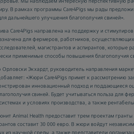
доровье. Мы наблюдаем интересную перспективную ра
иру. В рамках программы Care4Pigs мы рады предложи
для дальнейшего улучшения благополучия свиней».
ива Care4Pigs направлена на поддержку и стимулиро
азначена для фермеров, работников, осуществляющих 
сследователей, магистрантов и аспирантов, которые 
ески применимые способы повышения благополучия с
 Орловски Экхардт, руководитель направления маркет
 добавляет: «Жюри Care4Pigs примет к рассмотрению за
нстрирован инновационный подход и поддающиеся оц
лагополучия свиней. Будет учитываться польза для ф
системах и условиях производства, а также рентабель
юнит Animal Health предоставит трем проектам гранты
рантов составит 30 000 евро. В жюри войдут независи
х из научной среды, а также представители организаци