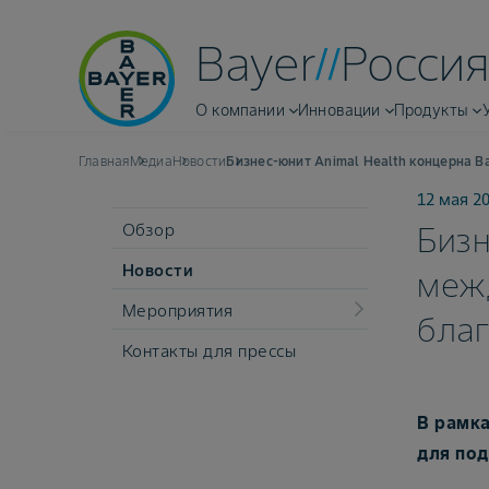
Bayer
Россия
О компании
Инновации
Продукты
Главная
Медиа
Новости
Бизнес-юнит Animal Health концерна 
12 мая 2
Обзор
Бизн
Новости
меж
Мероприятия
бла
Контакты для прессы
В рамка
для под