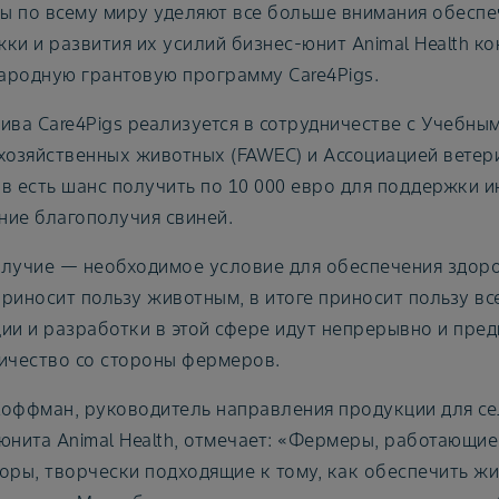
 по всему миру уделяют все больше внимания обеспе
ки и развития их усилий бизнес-юнит Animal Health к
родную грантовую программу Care4Pigs.
ива Care4Pigs реализуется в сотрудничестве с Учебн
хозяйственных животных (FAWEC) и Ассоциацией ветери
в есть шанс получить по 10 000 евро для поддержки 
ие благополучия свиней.
лучие — необходимое условие для обеспечения здоров
 приносит пользу животным, в итоге приносит пользу в
ии и разработки в этой сфере идут непрерывно и пре
ичество со стороны фермеров.
оффман, руководитель направления продукции для с
юнита Animal Health, отмечает: «Фермеры, работающие
оры, творчески подходящие к тому, как обеспечить ж