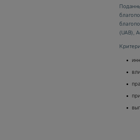
Поданны
благопо
благопо
(UAB), 
Критери
ин
вли
пра
при
выг