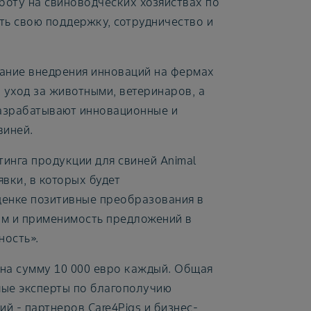
боту на свиноводческих хозяйствах по
ть свою поддержку, сотрудничество и
вание внедрения инноваций на фермах
уход за животными, ветеринаров, а
разрабатывают инновационные и
виней.
инга продукции для свиней Animal
явки, в которых будет
енке позитивные преобразования в
ерм и применимость предложений в
ность».
 на сумму 10 000 евро каждый. Общая
мые эксперты по благополучию
й - партнеров Care4Pigs и бизнес-