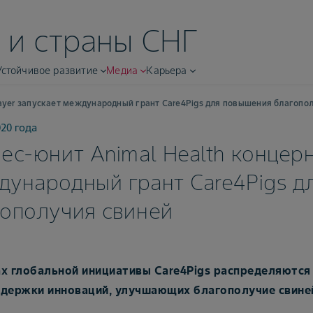
 и страны СНГ
Устойчивое развитие
Медиа
Карьера
Bayer запускает международный грант Care4Pigs для повышения благопо
020 года
ес-юнит Animal Health концерн
дународный грант Care4Pigs д
гополучия свиней
х глобальной инициативы Care4Pigs распределяются
держки инноваций, улучшающих благополучие свине