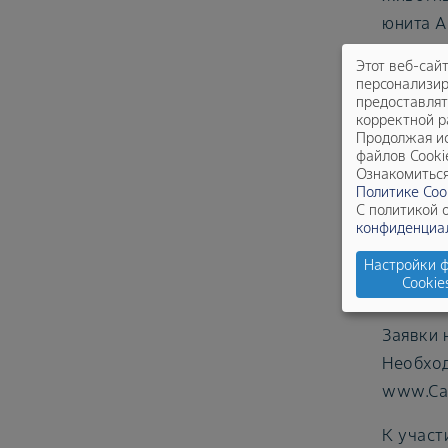
юнита An
Этот веб-сай
Как 
персонализир
предоставлят
корректной р
Мы ожид
Продолжая ис
файлов Cooki
животны
Ознакомиться
ветерин
Политике Coo
С политикой 
конфиденциа
Проекты
улучшен
Настройки 
Cookie
реализа
Заявки 
Необход
www.Car
К участ