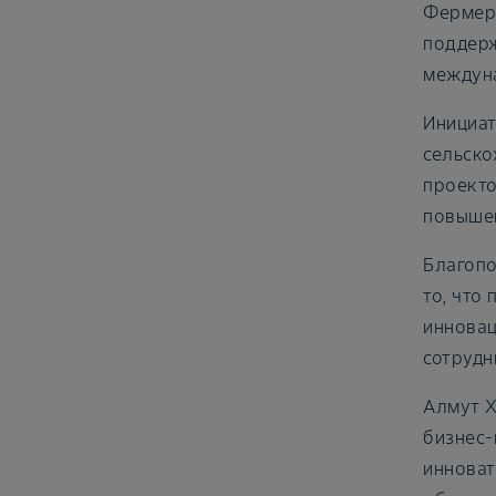
Фермеры
поддерж
междуна
Инициат
сельско
проекто
повышен
Благопо
то, что
инновац
сотрудн
Алмут Х
бизнес-
инноват