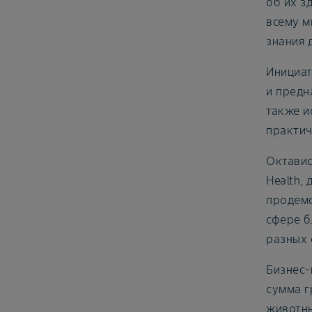
об их з
всему м
знания 
Инициат
и предн
также и
практич
Октавио
Health,
продемо
сфере б
разных 
Бизнес-
сумма г
животны