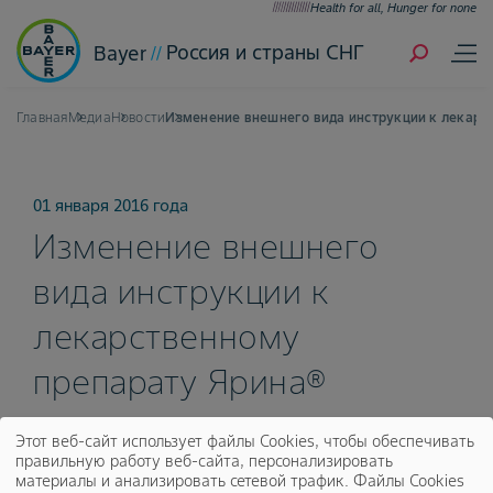
Health for all, Hunger for none
Россия и страны СНГ
Bayer
Главная
Медиа
Новости
Изменение внешнего вида инструкции к лекарс
01 января 2016 года
Изменение внешнего
вида инструкции к
лекарственному
препарату Ярина®
Этот веб-сайт использует файлы Cookies, чтобы обеспечивать
правильную работу веб-сайта, персонализировать
Информируем об изменении внешнего вида
материалы и анализировать сетевой трафик. Файлы Cookies