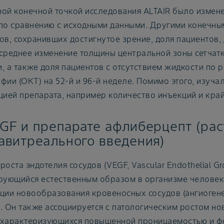
ой конечной точкой исследования ALTAIR было измен
по сравнению с исходными данными. Другими конечны
ов, сохранивших достигнутое зрение, доля пациентов,
среднее изменение толщины центральной зоны сетчатк
, а также доля пациентов с отсутствием жидкости по 
фии (ОКТ) на 52-й и 96-й неделе. Помимо этого, изуча
цией препарата, например количество инъекций и кра
GF и препарате афлиберцепт (ра
авитреального введения)
роста эндотелия сосудов (VEGF, Vascular Endothelial Gro
рующийся естественным образом в организме человека
ции новообразования кровеносных сосудов (ангиогене
. Он также ассоциируется с патологическим ростом 
, характеризующихся повышенной проницаемостью и ф