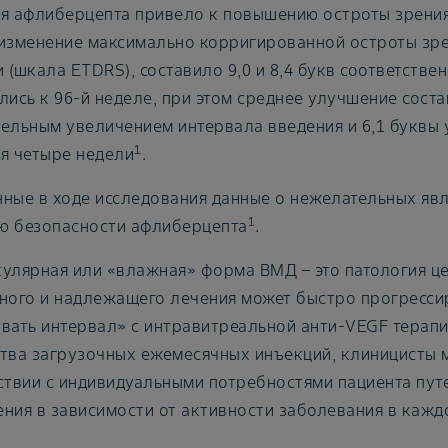
я афлиберцепта привело к повышению остроты зрения.
изменение максимально корригированной остроты зре
 (шкала ETDRS), составило 9,0 и 8,4 букв соответстве
лись к 96-й неделе, при этом среднее улучшение соста
ельным увеличением интервала введения и 6,1 буквы 
1
я четыре недели
.
ные в ходе исследования данные о нежелательных яв
1
ю безопасности афлиберцепта
.
улярная или «влажная» форма ВМД – это патология це
ного и надлежащего лечения может быстро прогресси
вать интервал» с интравитреальной анти-VEGF терапи
тва загрузочных ежемесячных инъекций, клиницисты м
ствии с индивидуальными потребностями пациента пут
ния в зависимости от активности заболевания в кажд