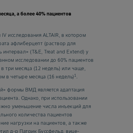
есяца, а более 40% пациентов
 IV исследования ALTAIR, в котором
рата афлиберцепт (раствор для
интервал» (T&E, Treat and Extend) у
анном исследовании до 60% пациентов
в три месяца (12 недель) или чаще,
1
м в четыре месяца (16 недель)
.
й» формы ВМД является адаптация
циента. Однако, при использовании
ожно уменьшение числа инъекций для
ельного количества пациентов
ние нагрузки на пациентов, а также
тил д-р Патрик Буссфельд, вице-