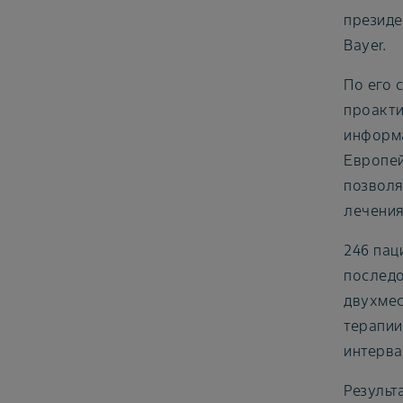
президе
Bayer.
По его 
проакти
информа
Европей
позволя
лечения
246 пац
последо
двухмес
терапии
интерва
Результ