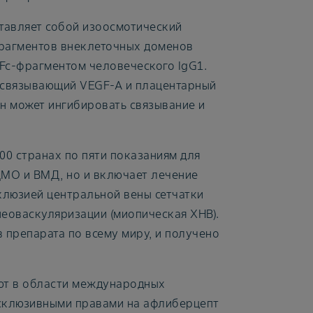
тавляет собой изоосмотический
фрагментов внеклеточных доменов
Fc-фрагментом человеческого IgG1.
 связывающий VEGF-A и плацентарный
 он может ингибировать связывание и
0 странах по пяти показаниям для
ДМО и ВМД, но и включает лечение
клюзией центральной вены сетчатки
неоваскуляризации (миопическая ХНВ).
препарата по всему миру, и получено
ают в области международных
ксклюзивными правами на афлиберцепт