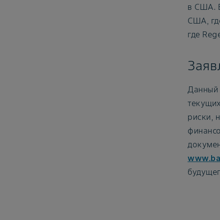
в США. 
США, гд
где Reg
Заяв
Данный 
текущих
риски, 
финансо
докумен
www.ba
будущег