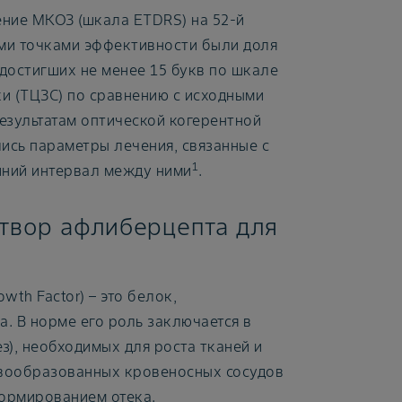
ение МКОЗ (шкала ETDRS) на 52-й
ми точками эффективности были доля
 достигших не менее 15 букв по шкале
и (ТЦЗС) по сравнению с исходными
результатам оптической когерентной
лись параметры лечения, связанные с
1
йний интервал между ними
.
створ афлиберцепта для
wth Factor) – это белок,
. В норме его роль заключается в
з), необходимых для роста тканей и
новообразованных кровеносных сосудов
ормированием отека.