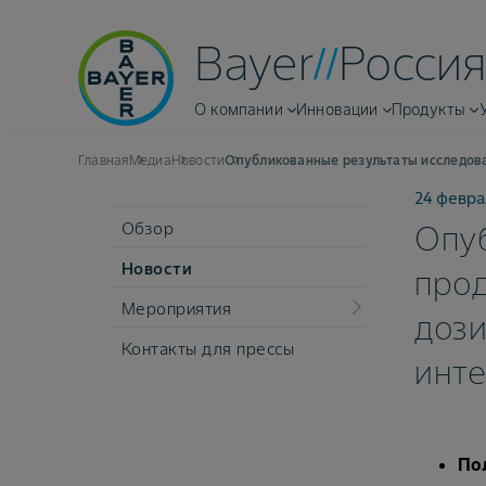
Bayer
Россия
О компании
Инновации
Продукты
Главная
Медиа
Новости
Опубликованные результаты исследова
24 февра
Обзор
Опуб
Новости
про
Мероприятия
дози
Контакты для прессы
инт
По