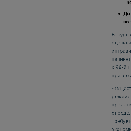
Th
До 
по
В журна
оценива
интрави
пациент
к 96-й 
при это
«Сущест
режимов
проакти
определ
требует
экономи