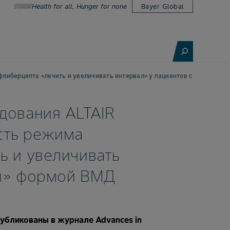
Health for all, Hunger for none
Bayer Global
либерцепта «лечить и увеличивать интервал» у пациентов с «влажной
дования ALTAIR
сть режима
ь и увеличивать
ой» формой ВМД
убликованы в журнале Advances in