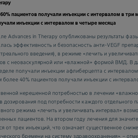
erapy
60% пациентов получали инъекции с интервалом в три м
лучали инъекции с интервалом в четыре месяца
ле Advances in Therapy опубликованы результаты фазы
лась эффективность и безопасность анти-VEGF препа
треального введения), в режиме «лечить и увеличивать 
ов с неоваскулярной или «влажной» формой ВМД. В д
неделе получали инъекции афлиберцепта с интервалом 
м более 40% пациентов получали инъекции с интервало
венной нерешенной потребностью в лечении «влажно
 дозирования под потребности каждого отдельного па
вного режима «лечить и увеличивать интервал» возм
енных пациентов. На втором году лечения для значит
ся от трех инъекций, что означает существенное сниже
ческого бремени на систему здравоохранения», – отме