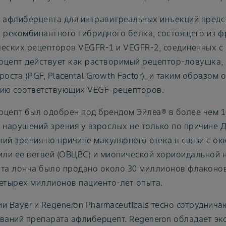
 афлиберцепта для интравитреальных инъекций предс
 рекомбинантного гибридного белка, состоящего из 
еских рецепторов VEGFR-1 и VEGFR-2, соединенных с 
цепт действует как растворимый рецептор-ловушка,
роста (PGF, Placental Growth Factor), и таким образом
ию соответствующих VEGF-рецепторов.
цепт был одобрен под брендом Эйлеа® в более чем 10
 нарушений зрения у взрослых не только по причине 
ий зрения по причине макулярного отека в связи с ок
или ее ветвей (ОВЦВС) и миопической хориоидальной 
та лонча было продано около 30 миллионов флаконов 
етырех миллионов пациенто-лет опыта.
и Bayer и Regeneron Pharmaceuticals тесно сотруднич
ваний препарата афлиберцепт. Regeneron обладает э