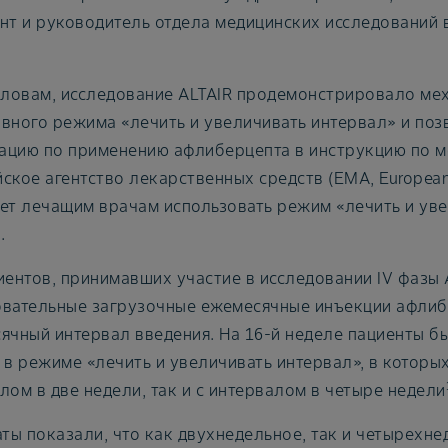
нт и руководитель отдела медицинских исследований 
словам, исследование ALTAIR продемонстрировало ме
вного режима «лечить и увеличивать интервал» и по
цию по применению афлиберцепта в инструкцию по м
ское агентство лекарственных средств (ЕМА, European 
ет лечащим врачам использовать режим «лечить и уве
.
иентов, принимавших участие в исследовании IV фазы 
вательные загрузочные ежемесячные инъекции афлиб
ячный интервал введения. На 16-й неделе пациенты б
 в режиме «лечить и увеличивать интервал», в которы
лом в две недели, так и с интервалом в четыре недели
аты показали, что как двухнедельное, так и четырехн