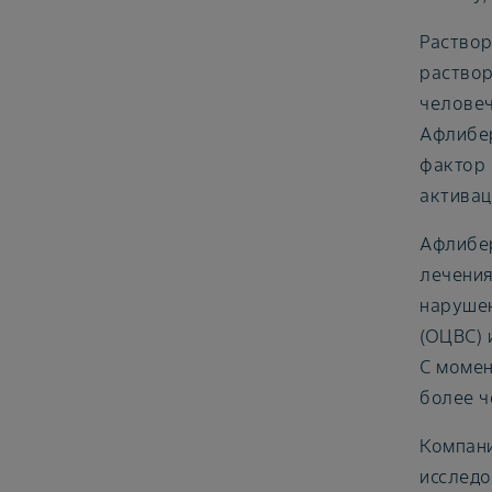
Раствор
раствор
человеч
Афлибер
фактор 
активац
Афлибер
лечения
нарушен
(ОЦВС) 
С момен
более ч
Компани
исследо