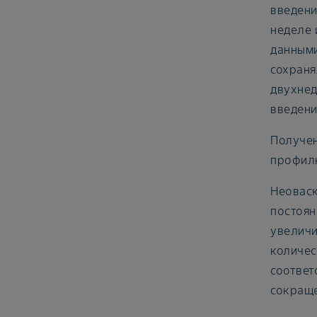
введени
неделе 
данными
сохраня
двухнед
введени
Получен
профил
Неоваск
постоян
увеличи
количес
соответ
сокраще