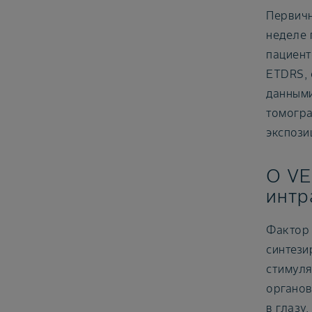
Первичн
неделе 
пациент
ETDRS, 
данными
томогра
экспози
О VE
интр
Фактор 
синтези
стимуля
органов
в глазу