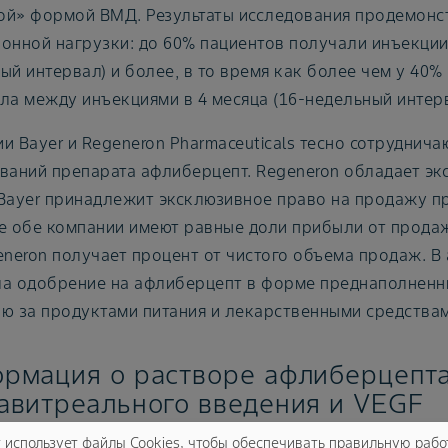
й» формой ВМД. Результаты исследования продемонс
онной нагрузки: до 60% пациентов получали инъекции 
ый интервал) и более, в то время как более чем у 40%
ла между инъекциями в 4 месяца (16-недельный интерв
и Bayer и Regeneron Pharmaceuticals тесно сотруднич
ваний препарата афлиберцепт. Regeneron обладает э
Bayer принадлежит эксклюзивное право на продажу п
е обе компании имеют равные доли прибыли от продаж
eneron получает процент от чистого объема продаж. В 
а одобрение на афлиберцепт в форме преднаполненн
ю за продуктами питания и лекарственными средствам
рмация о растворе афлиберцепта
авитреального введения и VEGF
т использует файлы Cookies, чтобы обеспечивать правильную рабо