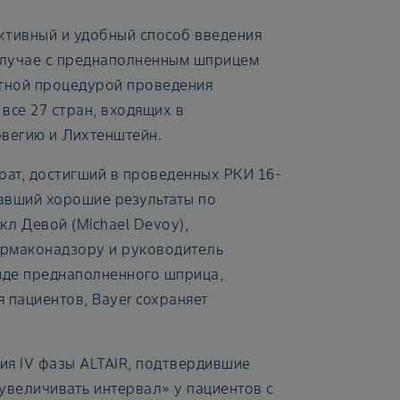
тивный и удобный способ введения
случае с преднаполненным шприцем
ртной процедурой проведения
все 27 стран, входящих в
рвегию и Лихтенштейн.
ат, достигший в проведенных РКИ 16-
авший хорошие результаты по
л Девой (Michael Devoy),
армаконадзору и руководитель
иде преднаполненного шприца,
я пациентов, Bayer сохраняет
ия IV фазы ALTAIR, подтвердившие
величивать интервал» у пациентов с