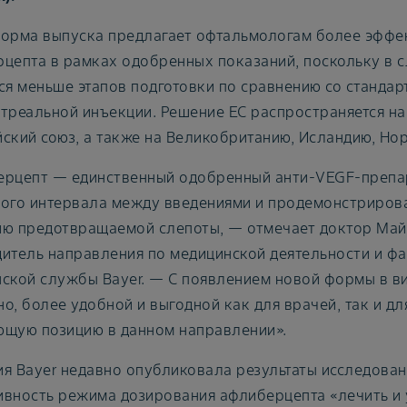
орма выпуска предлагает офтальмологам более эффек
цепта в рамках одобренных показаний, поскольку в 
ся меньше этапов подготовки по сравнению со станда
треальной инъекции. Решение ЕС распространяется на 
ский союз, а также на Великобританию, Исландию, Но
рцепт — единственный одобренный анти-VEGF-препар
ого интервала между введениями и продемонстриров
ю предотвращаемой слепоты, — отмечает доктор Майк
итель направления по медицинской деятельности и ф
ской службы Bayer. — С появлением новой формы в в
о, более удобной и выгодной как для врачей, так и дл
щую позицию в данном направлении».
я Bayer недавно опубликовала результаты исследован
вность режима дозирования афлиберцепта «лечить и у