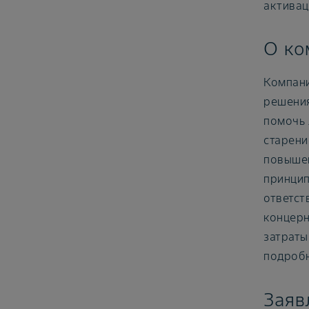
активац
О ко
Компани
решения
помочь 
старени
повышен
принцип
ответст
концерн
затраты
подроб
Заяв