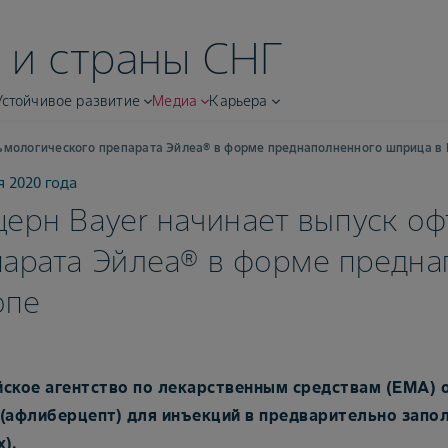
 и страны СНГ
Устойчивое развитие
Медиа
Карьера
ьмологического препарата Эйлеа® в форме преднаполненного шприца в
я 2020 года
ерн Bayer начинает выпуск о
арата Эйлеа® в форме предна
опе
ское агентство по лекарственным средствам (EMA)
(афлиберцепт) для инъекций в предварительно запо
).