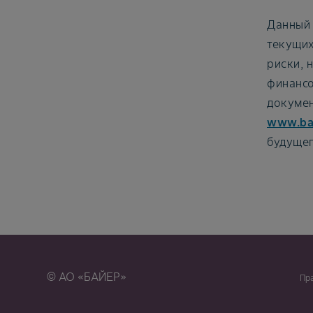
Данный 
текущих
риски, 
финансо
докумен
www.ba
будущег
© АО «БАЙЕР»
Пр