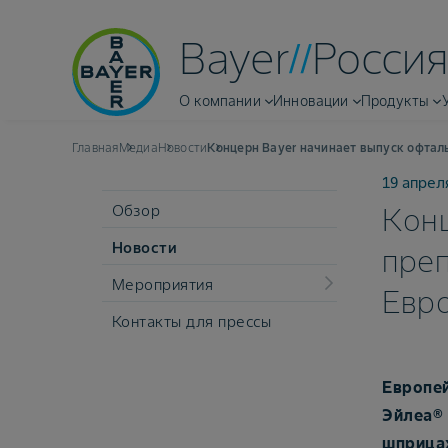
Bayer
Россия
О компании
Инновации
Продукты
Главная
Медиа
Новости
Концерн Bayer начинает выпуск офтал
19 апрел
Обзор
Конц
Новости
преп
Мероприятия
Евр
Контакты для прессы
Европей
Эйлеа® 
шприцах