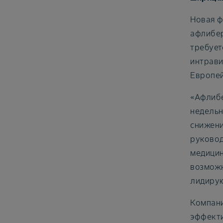
Новая ф
афлибер
требует
интрави
Европей
«Афлибе
недельн
снижени
руковод
медицин
возможн
лидирую
Компани
эффекти