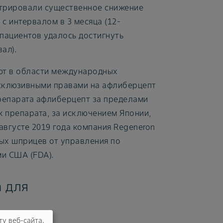
трировали существенное снижение
с интервалом в 3 месяца (12-
 пациентов удалось достигнуть
ал).
ают в области международных
ксклюзивными правами на афлиберцепт
репарата афлиберцепт за пределами
 препарата, за исключением Японии,
августе 2019 года компания Regeneron
ых шприцев от управления по
и США (FDA).
 для
ту веб-сайта,