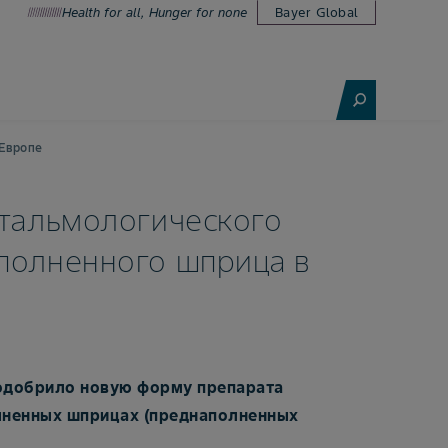
Health for all, Hunger for none
Bayer Global
 Европе
фтальмологического
полненного шприца в
 одобрило новую форму препарата
лненных шприцах (преднаполненных