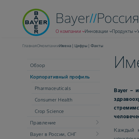
Bayer
Россия
О компании
Инновации
Продукты
Главная
О компании
Имена | Цифры | Факты
Име
Обзор
Корпоративный профиль
Pharmaceuticals
Bayer – 
здравоох
Consumer Health
стремим
Crop Science
человече
Правление
Каждый 
Bayer в России, СНГ
неуклонн