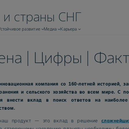
 и страны СНГ
Устойчивое развитие
Медиа
Карьера
на | Цифры | Фак
инновационная компания со 160-летней историей, 
ранения и сельского хозяйства во всем мире. С 
ся внести вклад в поиск ответов на наиболее
ством.
наш продукт — это вклад в решение
сложнейши
о стареющему населению планеты необходимы более