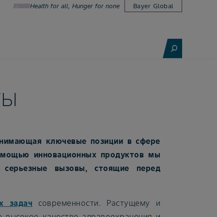
Health for all, Hunger for none
Bayer Global
ты
занимающая ключевые позиции в сфере
помощью инновационных продуктов мы
 серьезные вызовы, стоящие перед
х задач
современности. Растущему и
 высокое качество здравоохранения и