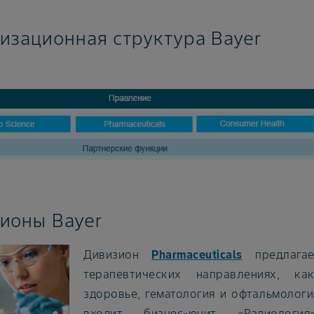
изационная структура Bayer
ионы Bayer
Дивизион
Pharmaceuticals
предлагае
терапевтических направлениях, ка
здоровье, гематология и офтальмолог
входит бизнес-юнит «Радиологи