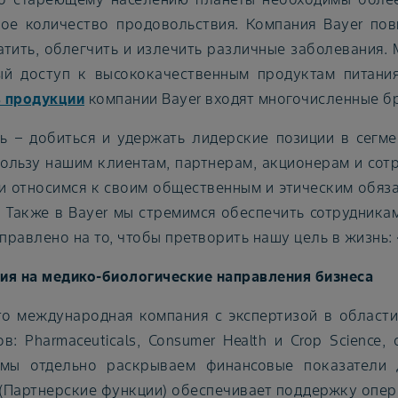
ное количество продовольствия. Компания Bayer по
атить, облегчить и излечить различные заболевания.
ый доступ к высококачественным продуктам питани
 продукции
компании Bayer входят многочисленные б
ь – добиться и удержать лидерские позиции в сегме
пользу нашим клиентам, партнерам, акционерам и сот
и относимся к своим общественным и этическим обяза
. Также в Bayer мы стремимся обеспечить сотрудника
аправлено на то, чтобы претворить нашу цель в жизнь:
ия на медико-биологические направления бизнеса
это международная компания с экспертизой в области
в: Pharmaceuticals, Consumer Health и Crop Science
мы отдельно раскрываем финансовые показатели д
 (Партнерские функции) обеспечивает поддержку опер