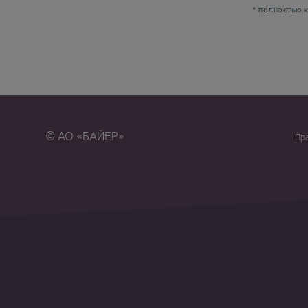
* полностью к
© АО «БАЙЕР»
Пр