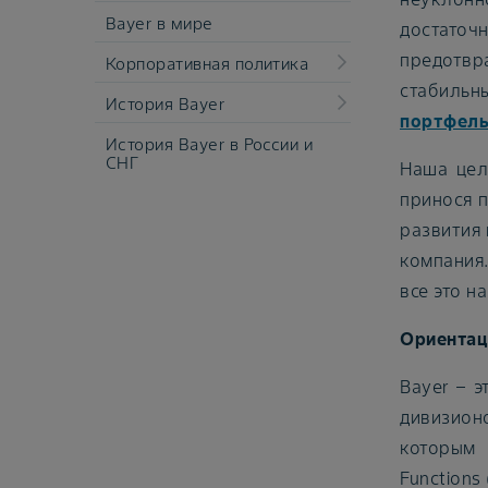
Bayer в мире
достаточ
предотвр
Корпоративная политика
стабильн
История Bayer
портфель
История Bayer в России и
СНГ
Наша цел
принося 
развития 
компания
все это н
Ориентац
Bayer – 
дивизионо
которым 
Functions