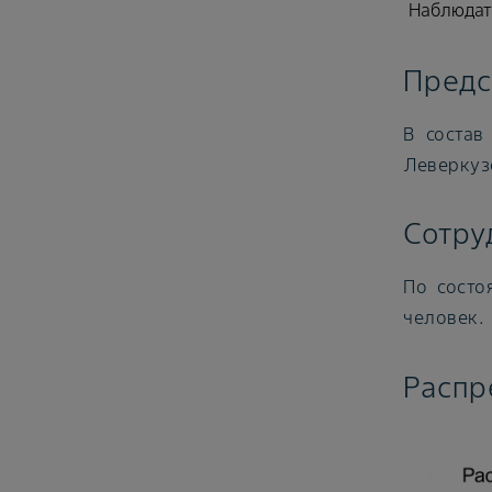
Наблюдат
Предс
В состав
Леверкузе
Сотру
По состо
человек.
Распр