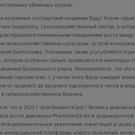
постоянных обменных курсов.
и косвенные последствия пандемии будут более серье
, чем ожидалось. Сельскохозяйственный сектор, в кот
арактеризуется пониженными ожиданиями роста ввиду 
м сельскохозяйственным культурам, острой конкуренц
ения биотоплива. Положение также усугубляется отр
, которая особенно сильно проявляется в некоторых ст
иванием бразильского реала. Маловероятно, что эта 
йшей перспективе. С учетом этого Bayer ожидает воз
не от среднего до высокого однозначного числа в млр
 в сельскохозяйственном бизнесе.
ся, что в 2021 г. возобновится рост бизнеса дивизиона
ала роста дивизиона Pharmaceuticals в среднесрочной
ется дополнительное увеличение инвестиций в целях
 инновационной платформы нового поколения, включ