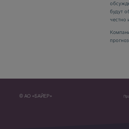
обсужде
будут о
честно 
Компани
прогноз
© АО «БАЙЕР»
Пр