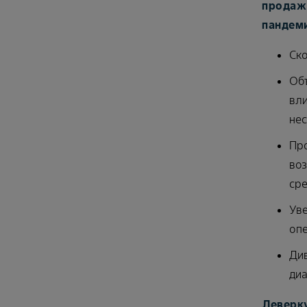
продаж 
пандеми
Ско
Объ
вли
нес
Про
воз
сре
Уве
опе
Див
диа
Леверку