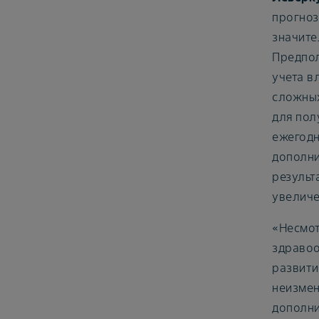
прогноз 
значите
Предпол
учета в
сложных
для пол
ежегодн
дополни
результ
увеличе
«Несмот
здравоо
развити
неизмен
дополни