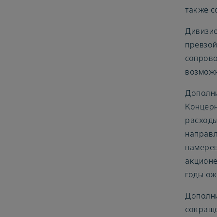
также с
Дивизио
превзой
сопрово
возможн
Дополни
Концерн
расходы
направл
намерев
акционе
годы ож
Дополни
сокраще