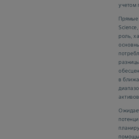
учетом 
Прямые 
Science
роль, х
основны
потребл
разницы
обесцен
в ближа
диапазо
активов
Ожидает
потенци
планиру
помощью