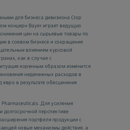
зными для бизнеса дивизиона Crop
ором концерн Bayer играет ведущую
снижения цен на сырьевые товары по
ии в соевом бизнесе и сокращения
ицательным влиянием курсовой
ранах, как в случае с
ситуация коренным образом изменится
никновения неденежных расходов в
д евро в результате обесценения
 Pharmaceuticals. Для усиления
 и долгосрочной перспективе
 расширения портфеля продукции с
ающей новые механизмы действия, а