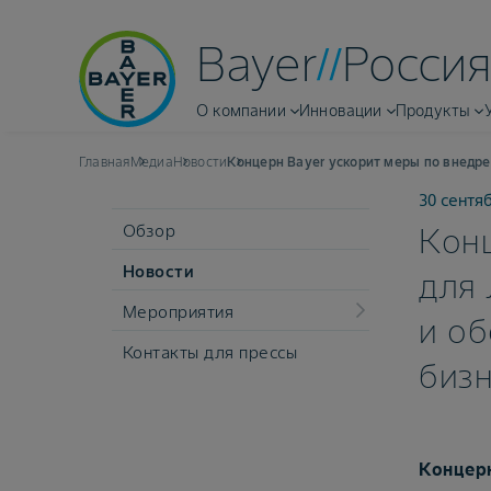
Bayer
Россия
О компании
Инновации
Продукты
Главная
Медиа
Новости
Концерн Bayer ускорит меры по внедр
30 сентя
Обзор
Конц
Новости
для
Мероприятия
и об
Контакты для прессы
биз
Концерн