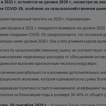
в 2021 г. останется на уровне 2020 г., несмотря на з
и COVID-19, особенно на сельскохозяйственном рынк
рректированный прогноз на 2020 г. подтвержден.
ем продаж в 2021 г. ожидается примерно на уровне 2020 г
яние пандемии COVID-19; предполагается, что основной до
колько ниже уровня 2020 г. без учета влияния курсов валю
гноз по сельскохозяйственному рынку не соответствует 
никновению неденежных расходов от обесценения активо
дним или высоким однозначным числом в млрд евро.
личение рентабельности и вложение дополнительных инв
рационной экономии, которая оценивается на сумму более
идендная политика остается неизменной, коэффициент в
пазона на ближайшие годы в размере 30-40% от общего д
зен, 30 сентября 2020 г.
– Концерн Bayer сегодня под