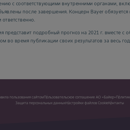
нию с соответствующими внутренними органами, вклю
бъявлены после завершения. Концерн Bayer обязуется
и ответственно.
я представит подробный прогноз на 2021 г. вместе с
ом во время публикации своих результатов за весь год
авила пользования сайтом
Пользовательское соглашение АО «Байер»
Политик
Защита персональных данных
Настройки файлов Cookie
Контакты