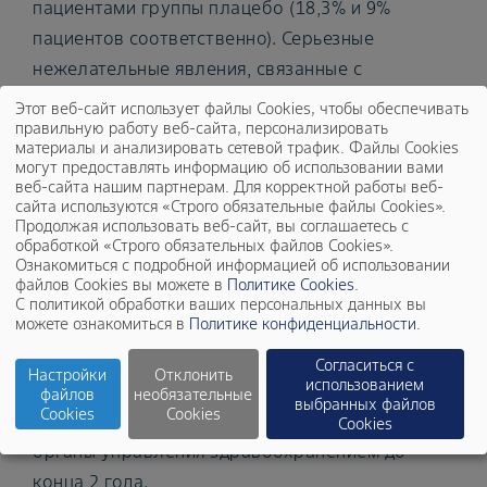
пациентами группы плацебо (18,3% и 9%
пациентов соответственно). Серьезные
нежелательные явления, связанные с
гиперкалиемией, наблюдались редко (1,6% и
Этот веб-сайт использует файлы Cookies, чтобы обеспечивать
0,4% соответственно), случаи смерти,
правильную работу веб-сайта, персонализировать
материалы и анализировать сетевой трафик. Файлы Cookies
связанные с гиперкалиемией, отсутствовали
могут предоставлять информацию об использовании вами
веб-сайта нашим партнерам. Для корректной работы веб-
во всех группах лечения. В группах
сайта используются «Строго обязательные файлы Cookies».
финеренона и плацебо терапия была
Продолжая использовать веб-сайт, вы соглашаетесь с
обработкой «Строго обязательных файлов Cookies».
прекращена вследствие гиперкалиемии у 2,3%
Ознакомиться с подробной информацией об использовании
и 0,9% пациентов соответственно.
файлов Cookies вы можете в
Политике Cookies
.
С политикой обработки ваших персональных данных вы
можете ознакомиться в
Политике конфиденциальности
.
Компания Bayer планирует направить заявку
на получение регистрационного
Согласиться с
Настройки
Отклонить
использованием
удостоверения на применение финеренона для
файлов
необязательные
выбранных файлов
Cookies
Cookies
лечения ХБП и СД 2 типа в регуляторные
Cookies
органы управления здравоохранением до
конца 2 года.