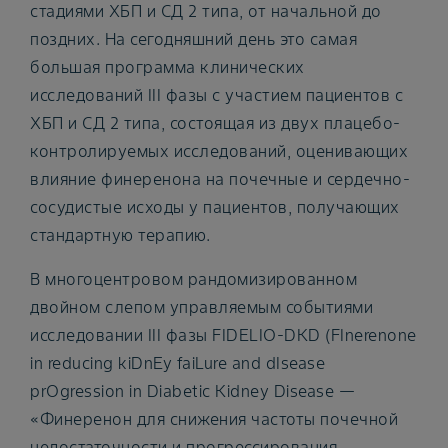
стадиями ХБП и СД 2 типа, от начальной до
поздних. На сегодняшний день это самая
большая программа клинических
исследований III фазы с участием пациентов с
ХБП и СД 2 типа, состоящая из двух плацебо-
контролируемых исследований, оценивающих
влияние финеренона на почечные и сердечно-
сосудистые исходы у пациентов, получающих
стандартную терапию.
В многоцентровом рандомизированном
двойном слепом управляемым событиями
исследовании III фазы FIDELIO-DKD (FInerenone
in reducing kiDnEy faiLure and dIsease
prOgression in Diabetic Kidney Disease —
«Финеренон для снижения частоты почечной
недостаточности и прогрессирования