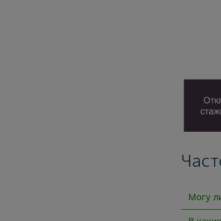
Част
Могу л