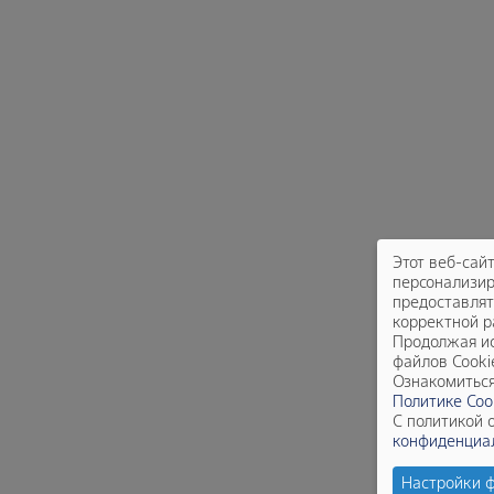
Этот веб-сай
персонализир
предоставлят
корректной р
Продолжая ис
файлов Cooki
Ознакомиться
Политике Coo
Ст
С политикой 
конфиденциа
Настройки 