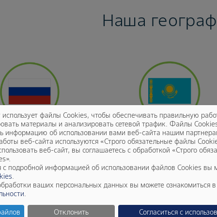
Наша географ
т использует файлы Cookies, чтобы обеспечивать правильную рабо
овать материалы и анализировать сетевой трафик. Файлы Cookie
ь информацию об использовании вами веб-сайта нашим партнера
аботы веб-сайта используются «Строго обязательные файлы Cookie
Россия
Казахстан
пользовать веб-сайт, вы соглашаетесь с обработкой «Строго обяз
es».
 с подробной информацией об использовании файлов Cookies вы 
kies
.
ажеры делятся впечатлен
обработки ваших персональных данных вы можете ознакомиться 
льности
.
файлов
Отклонить
Согласиться с использо