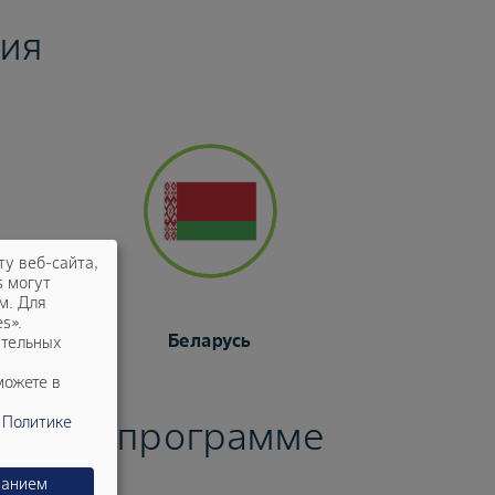
ия
ту веб-сайта,
s могут
м. Для
s».
Беларусь
ательных
можете в
иями о программе
в
Политике
ванием