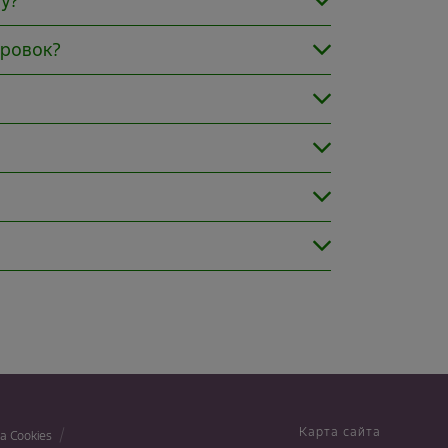
у?
ировок?
Карта сайта
а Cookies