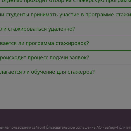
х отделах проходит отбор на стажерскую программ
ли студенты принимать участие в программе стаж
ли стажироваться удаленно?
вается ли программа стажировок?
происходит процесс подачи заявок?
лагается ли обучение для стажеров?
авила пользования сайтом
Пользовательское соглашение АО «Байер»
Политик