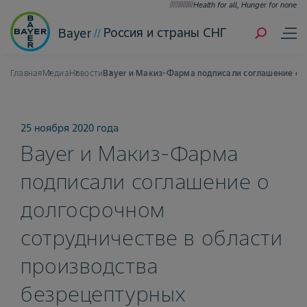
Health for all, Hunger for none
Россия и страны СНГ
Bayer
Главная
Медиа
Новости
Bayer и Макиз-Фарма подписали соглашение о д
25 ноября 2020 года
Bayer и Макиз-Фарма
подписали соглашение о
долгосрочном
сотрудничестве в области
производства
безрецептурных