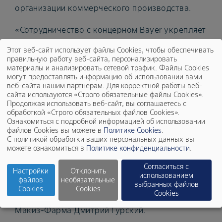
организации коммерческого производства.
«Сотрудничество с концерном Bayer укрепляет
наше стремление обеспечить российских
Этот веб-сайт использует файлы Cookies, чтобы обеспечивать
пациентов высококачественными препаратами
правильную работу веб-сайта, персонализировать
материалы и анализировать сетевой трафик. Файлы Cookies
для лечения и профилактики различных
могут предоставлять информацию об использовании вами
заболеваний. Макиз-Фарма имеет статус
веб-сайта нашим партнерам. Для корректной работы веб-
сайта используются «Строго обязательные файлы Cookies».
динамично развивающейся фармацевтической
Продолжая использовать веб-сайт, вы соглашаетесь с
обработкой «Строго обязательных файлов Cookies».
компании. Наши современные и
Ознакомиться с подробной информацией об использовании
модернизированные производственные
файлов Cookies вы можете в
Политике Cookies
.
С политикой обработки ваших персональных данных вы
мощности сертифицированы по стандартам
можете ознакомиться в
Политике конфиденциальности
.
GMP и ISO, что позволяет нам обеспечить
Согласиться с
производство в соответствии с высокими
Настройки
Отклонить
использованием
файлов
необязательные
европейскими стандартами», -
выбранных файлов
Cookies
Cookies
Cookies
прокомментировал генеральный директор
Макиз-Фарма Дмитрий Гурский.