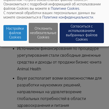
Ознакомиться с подробной информацией об использовании
выплатит до 400 млн долларов, а также
файлов Cookies вы можете в
Политике Cookies
.
уладила большинство судебных исков о
С политикой обработки ваших персональных данных вы
можете ознакомиться в
Политике конфиденциальности
.
загрязнении водной среды
полихлорированными бифенилами (ПХБ) и
Согласиться с
Настройки
Отклонить
использованием
выплатит по этому делу приблизительно 820
файлов
необязательные
выбранных файлов
Cookies
Cookies
млн долларов
Cookies
Источником финансирования по процедуре
урегулирования стали свободные денежные
средства и доходы от продажи бизнес-юнита
Animal Health
Bayer располагает всеми возможностями для
разработки наукоемких решений,
направленных на удовлетворение
глобальных потребностей в области
здравоохранения и питания