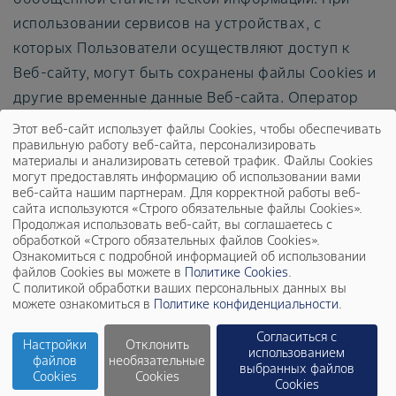
использовании сервисов на устройствах, с
которых Пользователи осуществляют доступ к
Веб-сайту, могут быть сохранены файлы Cookies и
другие временные данные Веб-сайта. Оператор
получает данные Пользователей в виде статистики
Этот веб-сайт использует файлы Cookies, чтобы обеспечивать
правильную работу веб-сайта, персонализировать
посещений и использования Веб-сайта с помощью
материалы и анализировать сетевой трафик. Файлы Cookies
сервиса Яндекс.Метрика.
могут предоставлять информацию об использовании вами
веб-сайта нашим партнерам. Для корректной работы веб-
сайта используются «Строго обязательные файлы Cookies».
Обработка файлов Cookies
Продолжая использовать веб-сайт, вы соглашаетесь с
обработкой «Строго обязательных файлов Cookies».
Ознакомиться с подробной информацией об использовании
файлов Cookies вы можете в
Политике Cookies
.
Оператор вправе обрабатывать файлы Cookies с
С политикой обработки ваших персональных данных вы
можете ознакомиться в
Политике конфиденциальности
.
использованием средств автоматизации
посредством осуществления следующих действий
Согласиться с
Настройки
Отклонить
использованием
(операций) — сбор, запись, систематизация,
файлов
необязательные
выбранных файлов
Cookies
Cookies
накопление, хранение, уточнение (обновление,
Cookies