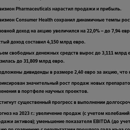
изион Pharmaceuticals нарастил продажи и прибыль.
изион Consumer Health сохранил динамичные темпы рос
овной доход на акцию увеличился на 22,0% – до 7,94 евр
тый доход составил 4,150 млрд евро.
ъем свободных денежных средств вырос до 3,111 млрд е
зилась до 31,809 млрд евро.
едложены дивиденды в размере 2,40 евро за акцию, что
фиксирован значительный рост продаж новых препарат
менения в портфеле научных проектов.
стигнут существенный прогресс в выполнении долгосроч
гноз на 2023 г.: увеличение продаж (с учетом колебани
дажи активов); уменьшение показателя EBITDA (до учет
ию по сравнению с результатами прошлого года из-за с