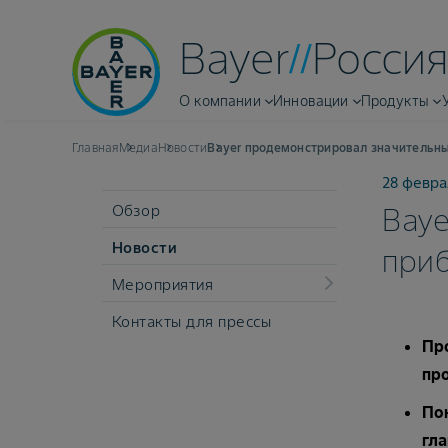
Bayer
Россия
О компании
Инновации
Продукты
Главная
Медиа
Новости
Bayer продемонстрировал значительны
28 февра
Обзор
Baye
Новости
при
Мероприятия
Контакты для прессы
Про
про
Пок
гл