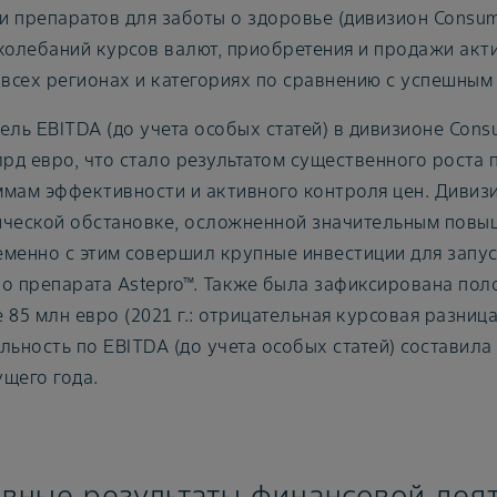
 препаратов для заботы о здоровье (дивизион Consumer
колебаний курсов валют, приобретения и продажи актив
 всех регионах и категориях по сравнению с успешны
ель EBITDA (до учета особых статей) в дивизионе Consu
лрд евро, что стало результатом существенного роста
мам эффективности и активного контроля цен. Дивизио
ческой обстановке, осложненной значительным повыш
менно с этим совершил крупные инвестиции для запу
о препарата Astepro™. Также была зафиксирована пол
 85 млн евро (2021 г.: отрицательная курсовая разница
льность по EBITDA (до учета особых статей) составила
щего года.
вные результаты финансовой дея