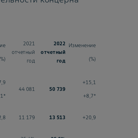
2021
2022
ие
Изменение
отчетный
отчетный
(%)
(%)
год
год
7,9
+15,1
44 081
50 739
,1*
+8,7*
2,8
11 179
13 513
+20,9