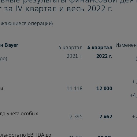
 за IV квартал и весь 2022 г.
лжающиеся операции)
н Bayer
Изменен
4 квартал
4 квартал
2021 г.
2022 г.
ро)
+
и
11 118
12 000
+4
до учета особых
2 395
2 462
+
льность по EBITDA до