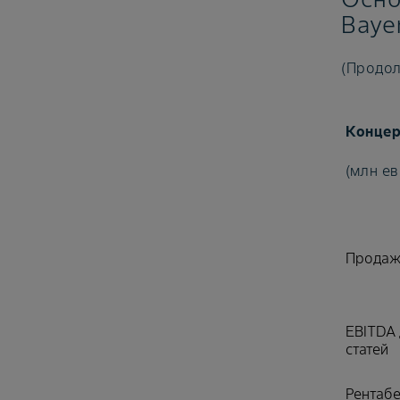
Bayer
(Продо
Концер
(млн ев
Продаж
EBITDA 
статей
Рентабе