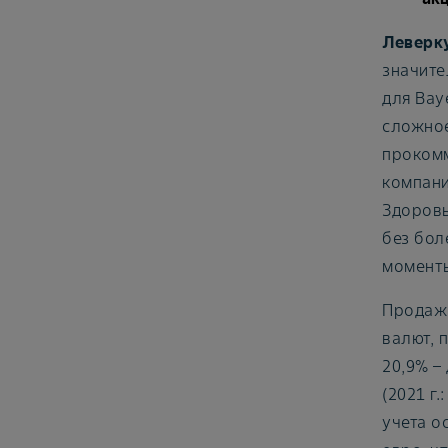
Леверку
значите
для Bay
сложное
прокомм
компани
Здоровь
без бол
моменты
Продажи
валют, 
20,9% –
(2021 г
учета о