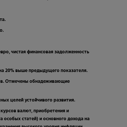
та.
о.
вро, чистая финансовая задолженность
 на 20% выше предыдущего показателя.
ов. Отмечены обнадеживающие
ных целей устойчивого развития.
й курсов валют, приобретения и
а особых статей) и основного дохода на
охранения высокого уровня инфляции.