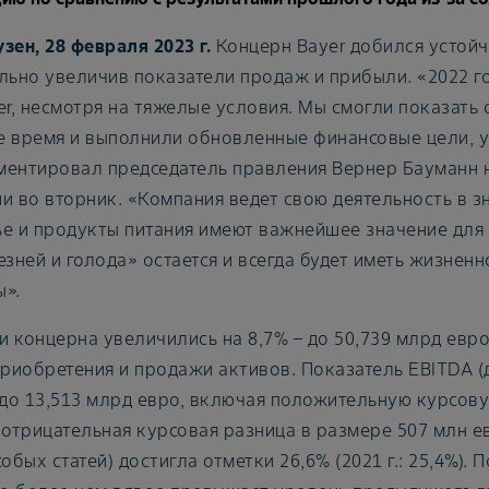
зен, 28 февраля 2023 г.
Концерн Bayer добился устойч
льно увеличив показатели продаж и прибыли. «2022 г
er, несмотря на тяжелые условия. Мы смогли показать 
 время и выполнили обновленные финансовые цели, ус
ентировал председатель правления Вернер Бауманн 
и во вторник. «Компания ведет свою деятельность в зн
е и продукты питания имеют важнейшее значение для
езней и голода» остается и всегда будет иметь жизнен
».
 концерна увеличились на 8,7% – до 50,739 млрд евро 
приобретения и продажи активов. Показатель EBITDA (д
 до 13,513 млрд евро, включая положительную курсов
.: отрицательная курсовая разница в размере 507 млн е
собых статей) достигла отметки 26,6% (2021 г.: 25,4%).