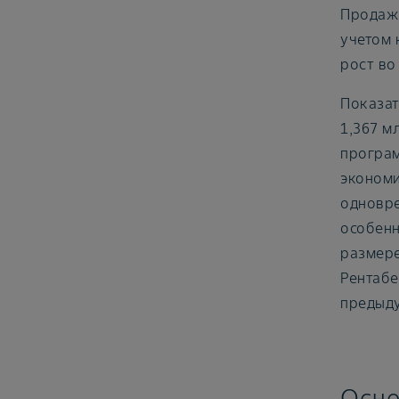
Продажи
учетом 
рост во
Показат
1,367 м
програм
экономи
одновре
особенн
размере
Рентабе
предыду
Осно