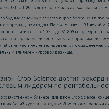
то более чем вдвое превышает уровень предыдущего го
ро (2021 г.: 1,000 млрд евро), чистый доход на акцию у
вободных денежных средств вырос более чем в два ра
ию с предыдущим годом. По состоянию на 31 декабря 2
нность снизилась на 4,0% – до 31,809 млрд евро по ср
сти от операционной деятельности и продажа бизнес-
ional были частично нивелированы оттоком денежных 
ельным влиянием курсовой разницы.
зион Crop Science достиг рекордн
слевым лидером по рентабельнос
кохозяйственном бизнесе (дивизион Crop Science) конц
ом колебаний курсов валют, приобретения и продажи ак