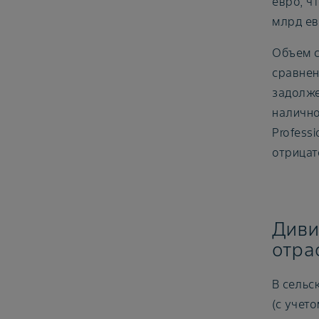
евро, ч
млрд ев
Объем с
сравнен
задолже
налично
Profess
отрицат
Диви
отра
В сельс
(с учет