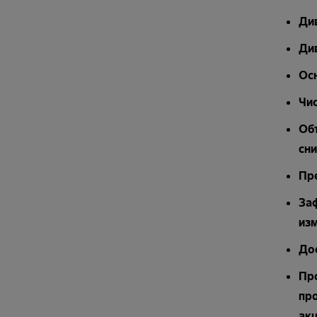
Див
Див
Осн
Чис
Об
сни
Пр
За
из
До
Про
про
акц