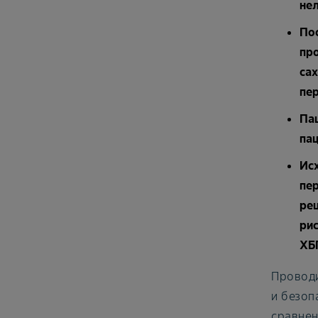
не
По
пр
сах
пе
Пац
па
Ис
пе
ре
рис
ХБ
Проводи
и безоп
сравнен