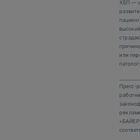
ХБП — о
развити
пациент
высокий
страдаю
причино
или пер
патолог
______
Пресс-р
работни
законод
рекламе
«БАЙЕР»
соответ