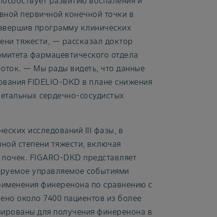
особствует развитию воспаления и
авной первичной конечной точки в
авершив программу клинических
пени тяжести, — рассказал доктор
комитета фармацевтического отдела
оток. — Мы рады видеть, что данные
ования FIDELIO-DKD в плане снижения
летальных сердечно-сосудистых
ских исследований III фазы, в
чной степени тяжести, включая
я почек. FIGARO-DKD представляет
ируемое управляемое событиями
применения финеренона по сравнению с
чено около 7400 пациентов из более
зированы для получения финеренона в