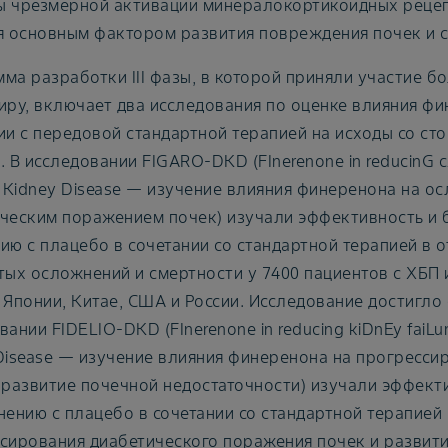
 чрезмерной активации минералокортикоидных рецеп
я основным фактором развития повреждения почек и с
ма разработки III фазы, в которой приняли участие бо
иру, включает два исследования по оценке влияния фи
ии с передовой стандартной терапией на исходы со ст
. В исследовании FIGARO-DKD (FInerenone in reducinG cAr
c Kidney Disease — изучение влияния финеренона на ос
ческим поражением почек) изучали эффективность и 
ию с плацебо в сочетании со стандартной терапией в 
тых осложнений и смертности у 7400 пациентов с ХБП 
 Японии, Китае, США и России. Исследование достигло
ании FIDELIO-DKD (FInerenone in reducing kiDnEy faiLure
Disease — изучение влияния финеренона на прогресси
 развитие почечной недостаточности) изучали эффект
нению с плацебо в сочетании со стандартной терапией
сирования диабетического поражения почек и развити