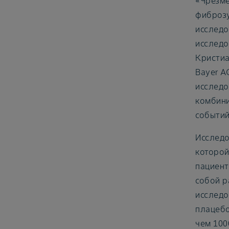
«Чрезме
фиброзу
исследо
исследо
Кристиа
Bayer A
исследо
комбини
событий
Исследо
которой
пациент
собой р
исследо
плацебо
чем 100