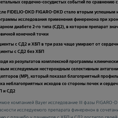
летальных сердечно-сосудистых событий по сравнению с
сле FIDELIO-DKD FIGARO-DKD стало вторым успешным ис
ограммы исследования применения финеренона при хрони
арном диабете 2-го типа (СД2), в котором препарат зна
рвичной конечной точки
иенты с СД2 и ХБП в три раза чаще умирают от сердеч
циенты с СД2 без ХБП
ходя из результатов комплексной программы клинически
рвым исследуемым нестероидным селективным антагон
цепторов (МР), который показал благоприятный профил
ка неблагоприятных исходов со стороны почек и сердеч
П и СД2
мое компанией Bayer исследование III фазы FIGARO-
асности исследуемого препарата финеренон в сочетани
ию с плацебо у пациентов с ХБП и СД2 достигло своей