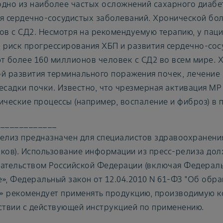
дно из наиболее частых осложнений сахарного диабет
я сердечно-сосудистых заболеваний. Хронической бо
ов с СД2. Несмотря на рекомендуемую терапию, у паци
 риск прогрессирования ХБП и развития сердечно-сос
т более 160 миллионов человек с СД2 во всем мире. 
й развития терминального поражения почек, лечение 
есадки почки. Известно, что чрезмерная активация МР
ические процессы (например, воспаление и фиброз) в п
_____________
елиз предназначен для специалистов здравоохранени
ков). Использование информации из пресс-релиза дол
ательством Российской Федерации (включая Федеральн
», Федеральный закон от 12.04.2010 N 61-ФЗ "Об обр
 рекомендует применять продукцию, производимую ко
ствии с действующей инструкцией по применению.