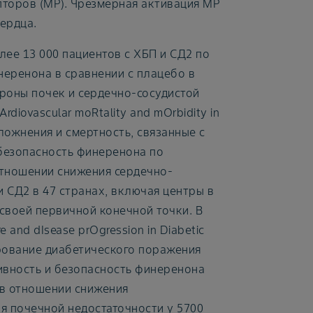
торов (МР). Чрезмерная активация МР
ердца.
лее 13 000 пациентов с ХБП и СД2 по
неренона в сравнении с плацебо в
ороны почек и сердечно-сосудистой
diovascular moRtality and mOrbidity in
ложнения и смертность, связанные с
безопасность финеренона по
отношении снижения сердечно-
и СД2 в 47 странах, включая центры в
 своей первичной конечной точки. В
 and dIsease prOgression in Diabetic
рование диабетического поражения
ивность и безопасность финеренона
 в отношении снижения
я почечной недостаточности у 5700