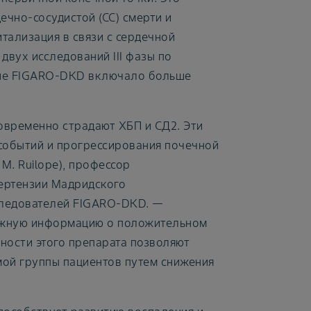
ечно-сосудистой (СС) смерти и
тализация в связи с сердечной
двух исследований III фазы по
ние FIGARO-DKD включало больше
овременно страдают ХБП и СД2. Эти
событий и прогрессирования почечной
M. Ruilope), профессор
ертензии Мадридского
сследователей FIGARO-DKD. —
ажную информацию о положительном
ности этого препарата позволяют
мой группы пациентов путем снижения