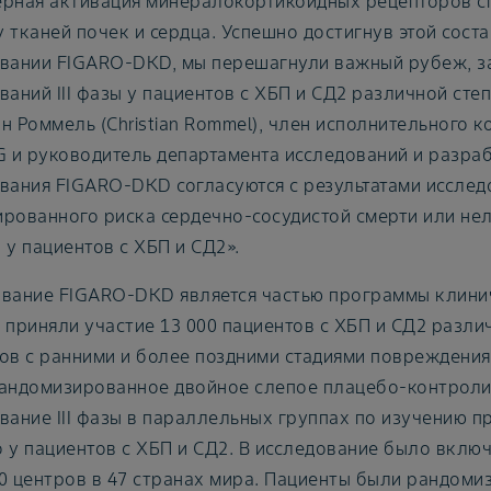
рная активация минералокортикоидных рецепторов сп
 тканей почек и сердца. Успешно достигнув этой сост
вании FIGARO-DKD, мы перешагнули важный рубеж, з
ваний III фазы у пациентов с ХБП и СД2 различной сте
н Роммель (Christian Rommel), член исполнительного 
G и руководитель департамента исследований и разраб
вания FIGARO-DKD согласуются с результатами исслед
рованного риска сердечно-сосудистой смерти или не
 у пациентов с ХБП и СД2».
вание FIGARO-DKD является частью программы клиниче
 приняли участие 13 000 пациентов с ХБП и СД2 разли
ов с ранними и более поздними стадиями повреждени
андомизированное двойное слепое плацебо-контрол
вание III фазы в параллельных группах по изучению 
 у пациентов с ХБП и СД2. В исследование было вклю
0 центров в 47 странах мира. Пациенты были рандоми