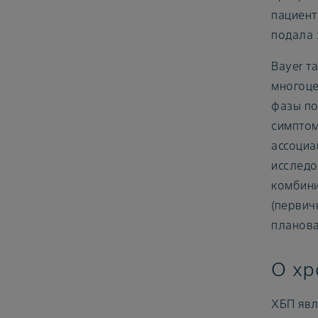
пациент
подала 
Bayer т
многоце
фазы по
симптом
ассоциа
исследо
комбини
(первич
планова
О хр
ХБП явл