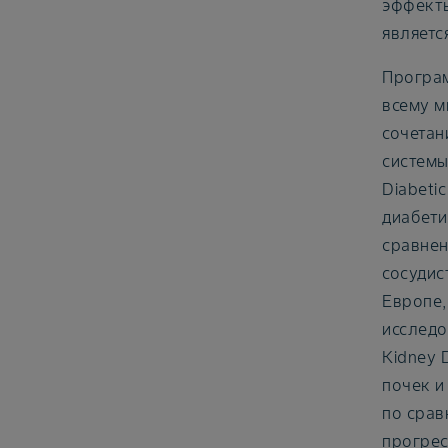
эффекты
являетс
Програм
всему м
сочетан
системы
Diabeti
диабети
сравнен
сосудис
Европе,
исследов
Kidney 
почек и
по срав
прогрес