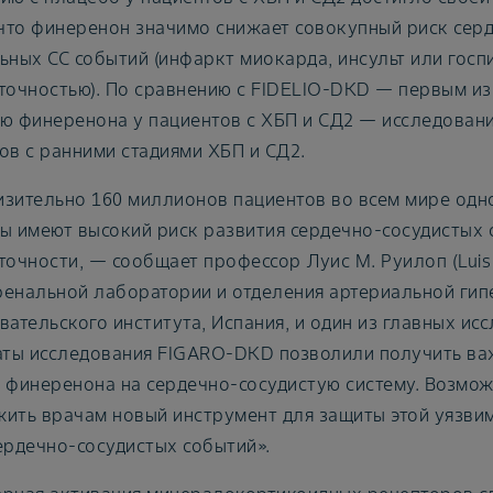
 что финеренон значимо снижает совокупный риск серд
ьных СС событий (инфаркт миокарда, инсульт или госпи
точностью). По сравнению с FIDELIO-DKD — первым из 
ю финеренона у пациентов с ХБП и СД2 — исследова
ов с ранними стадиями ХБП и СД2.
зительно 160 миллионов пациентов во всем мире одн
ы имеют высокий риск развития сердечно-сосудистых 
точности, — сообщает профессор Луис М. Руилоп (Luis 
енальной лаборатории и отделения артериальной гип
вательского института, Испания, и один из главных и
аты исследования FIGARO-DKD позволили получить в
 финеренона на сердечно-сосудистую систему. Возмож
ить врачам новый инструмент для защиты этой уязви
ердечно-сосудистых событий».