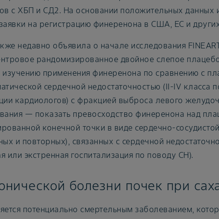
ов с ХБП и СД2. На основании положительных данных
заявки на регистрацию финеренона в США, ЕС и других
акже недавно объявила о начале исследования FINEART
нтровое рандомизированное двойное слепое плацебо-
 изучению применения финеренона по сравнению с пла
атической сердечной недостаточностью (II-IV класса
ции кардиологов) с фракцией выброса левого желудоч
вания — показать превосходство финеренона над пла
рованной конечной точки в виде сердечно-сосудистой
ных и повторных), связанных с сердечной недостаточн
я или экстренная госпитализация по поводу СН).
онической болезни почек при сах
яется потенциально смертельным заболеванием, котор