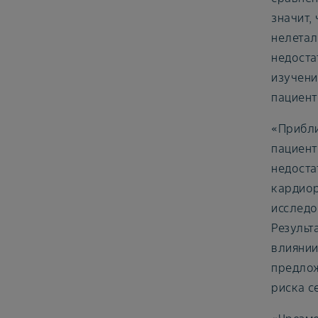
значит,
нелетал
недоста
изучени
пациент
«Прибли
пациент
недоста
кардиор
исследо
Результ
влиянии
предлож
риска с