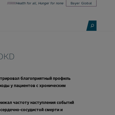
Health for all, Hunger for none
Bayer Global
-DKD
стрировал благоприятный профиль
ходы у пациентов с хроническим
снижал частоту наступления событий
 сердечно-сосудистой смерти и