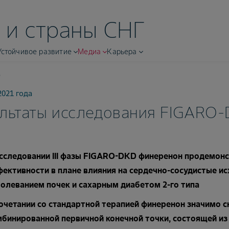
 и страны СНГ
Устойчивое развитие
Медиа
Карьера
D
2021 года
ультаты исследования FIGARO
исследовании III фазы FIGARO-DKD финеренон продемон
ективности в плане влияния на сердечно-сосудистые ис
олеванием почек и сахарным диабетом 2-го типа
очетании со стандартной терапией финеренон значимо 
бинированной первичной конечной точки, состоящей из