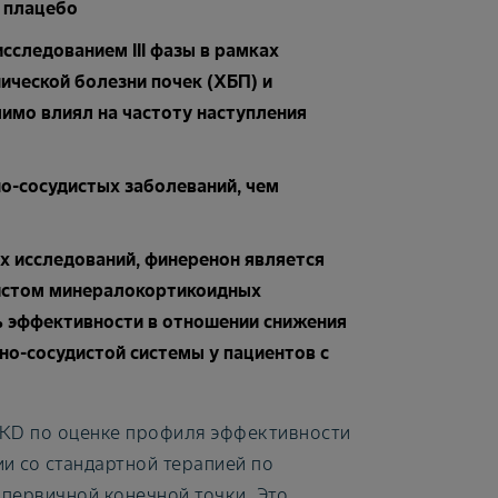
 плацебо
следованием III фазы в рамках
ческой болезни почек (ХБП) и
чимо влиял на частоту наступления
но-сосудистых заболеваний, чем
х исследований, финеренон является
истом минералокортикоидных
ь эффективности в отношении снижения
но-сосудистой системы у пациентов с
DKD по оценке профиля эффективности
и со стандартной терапией по
 первичной конечной точки. Это