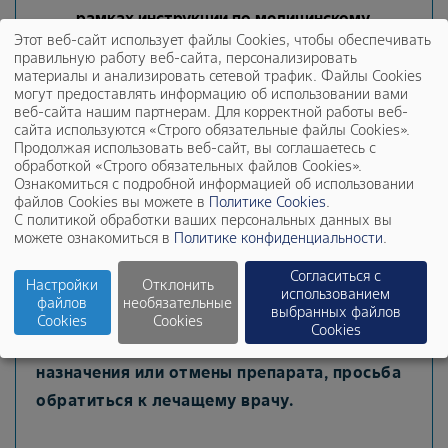
рамках инструкции по медицинскому
Этот веб-сайт использует файлы Cookies, чтобы обеспечивать
применению препарата;
правильную работу веб-сайта, персонализировать
материалы и анализировать сетевой трафик. Файлы Cookies
не предоставляет информацию о
могут предоставлять информацию об использовании вами
стоимости и доступности препарата в
веб-сайта нашим партнерам. Для корректной работы веб-
сайта используются «Строго обязательные файлы Cookies».
аптечных сетях;
Продолжая использовать веб-сайт, вы соглашаетесь с
обработкой «Строго обязательных файлов Cookies».
не предоставляет информацию по
Ознакомиться с подробной информацией об использовании
файлов Cookies вы можете в
Политике Cookies
.
препаратам других компаний;
С политикой обработки ваших персональных данных вы
можете ознакомиться в
Политике конфиденциальности
.
не предоставляет информацию о
трудоустройстве.
Согласиться с
Настройки
Отклонить
использованием
файлов
необязательные
выбранных файлов
В случае если Ваш вопрос касается
Cookies
Cookies
Cookies
состояния здоровья, диагностики, лечения,
назначения или отмены препарата, просьба
обратиться к лечащему врачу.