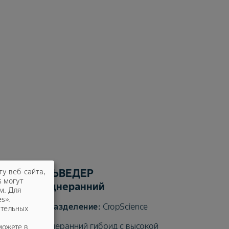
БЕЛЬВЕДЕР
ту веб-сайта,
s могут
Среднеранний
м. Для
s».
CropScience
ательных
ный
Среднеранний гибрид с высокой
можете в