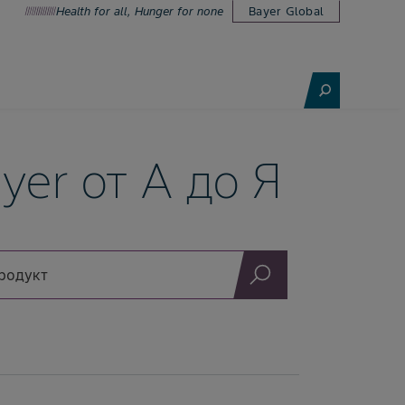
Health for all, Hunger for none
Bayer Global
yer от А до Я