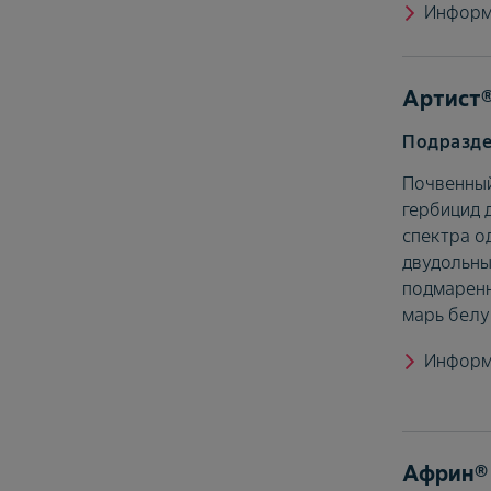
Информ
Артист
Почвенны
гербицид 
спектра о
двудольны
подмаренн
марь белу
Информ
Африн®