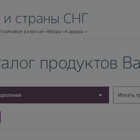
 и страны СНГ
Устойчивое развитие
Медиа
Карьера
алог продуктов Ba
зделения