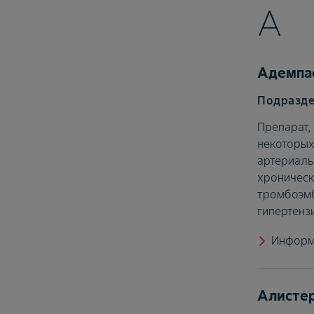
А
Адемпа
Препарат,
некоторых
артериаль
хроничес
тромбоэм
гипертенз
Информ
Алистер