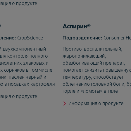
ация о продукте
®
Аспирин®
CropScience
Consumer He
й двухкомпонентный
Противо-воспалительный,
для контроля полного
жаропонижающий,
днолетних злаковых и
обезболивающий препарат,
х сорняков в том числе
помогает снизить повышенну
ик, паслен черный и
температуру, способствует
ю в посадках картофеля
облегчению головной боли, б
горле и «ломоты» в теле
ация о продукте
Информация о продукте