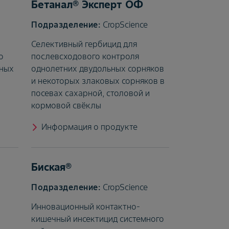
Бетанал® Эксперт ОФ
CropScience
Селективный гербицид для
о
послевсходового контроля
ьных
однолетних двудольных сорняков
и некоторых злаковых сорняков в
посевах сахарной, столовой и
кормовой свёклы
Информация о продукте
Биская®
CropScience
Инновационный контактно-
кишечный инсектицид системного