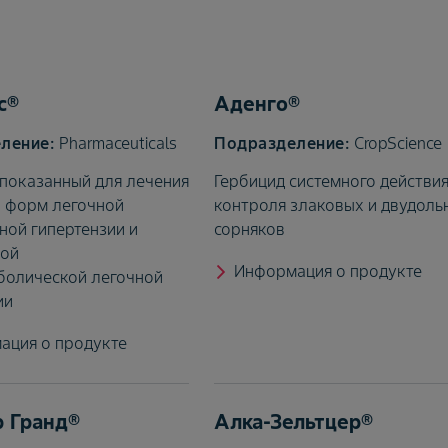
с®
Аденго®
Pharmaceuticals
CropScience
 показанный для лечения
Гербицид системного действия
 форм легочной
контроля злаковых и двудоль
ной гипертензии и
сорняков
кой
Информация о продукте
болической легочной
ии
ация о продукте
 Гранд®
Алка-Зельтцер®