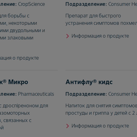
CropScience
Consumer He
для борьбы с
Препарат для быстрого
ми, некоторыми
устранения симптомов похме
ими двудольными и
Информация о продукте
ими злаковыми
и
ация о продукте
к® Микро
Антифлу® кидс
Pharmaceuticals
Consumer He
с дроспiреноном для
Напиток для снятия симптомо
азомоторных
простуды и гриппа у детей с 2 
, связанных с
Информация о продукте
ой