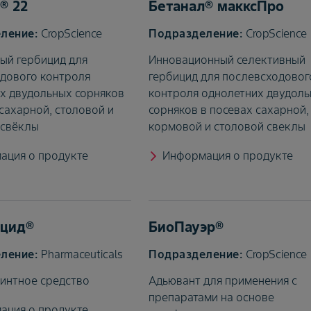
® 22
Бетанал® макксПро
CropScience
CropScience
ый гербицид для
Инновационный селективный
дового контроля
гербицид для послевсходовог
х двудольных сорняков
контроля однолетних двудол
 сахарной, столовой и
сорняков в посевах сахарной,
 свёклы
кормовой и столовой свеклы
ация о продукте
Информация о продукте
ицид®
БиоПауэр®
Pharmaceuticals
CropScience
интное средство
Адьювант для применения с
препаратами на основе
ация о продукте