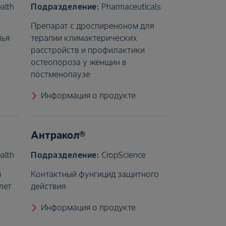
alth
Pharmaceuticals
Препарат с дроспиреноном для
лья
терапии климактерических
расстройств и профилактики
остеопороза у женщин в
постменопаузе
Информация о продукте
Антракол®
alth
CropScience
в
Контактный фунгицид защитного
лет
действия
Информация о продукте