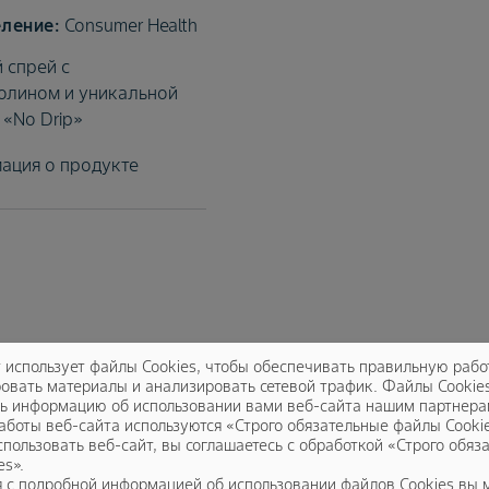
Consumer Health
 спрей с
олином и уникальной
«No Drip»
ация о продукте
Баритон® Супер
т использует файлы Cookies, чтобы обеспечивать правильную рабо
овать материалы и анализировать сетевой трафик. Файлы Cookie
ь информацию об использовании вами веб-сайта нашим партнера
CropScience
CropScience
аботы веб-сайта используются «Строго обязательные файлы Cookie
пользовать веб-сайт, вы соглашаетесь с обработкой «Строго обяз
ый довсходовый
Трёхкомпонентный фунгицид
es».
для применения на
протравитель
 с подробной информацией об использовании файлов Cookies вы 