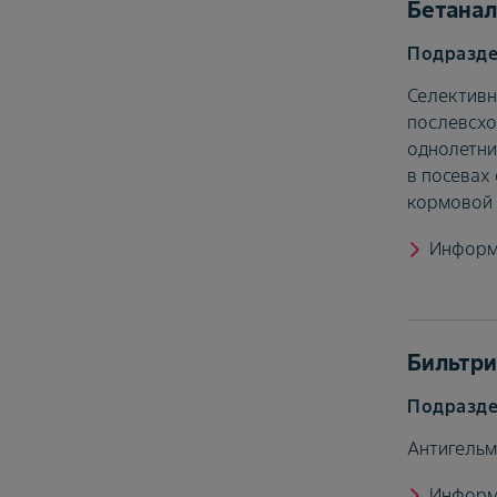
Бетанал
Селективн
послевсхо
однолетни
в посевах
кормовой
Информ
Бильтр
Антигельм
Информ