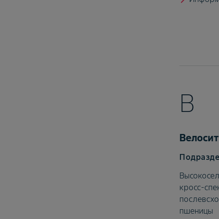
В
Велосит
Высокосел
кросс-спе
послевсхо
пшеницы