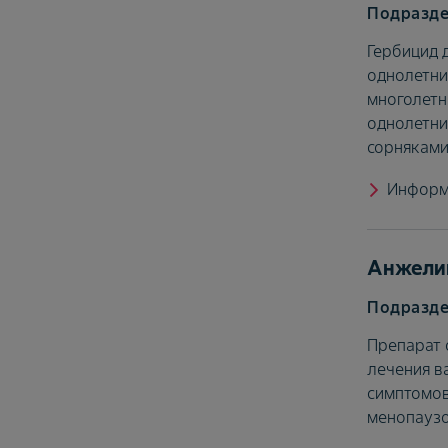
Гербицид 
однолетни
многолетн
однолетн
сорнякам
Информ
Анжели
Препарат 
лечения в
симптомов
менопауз