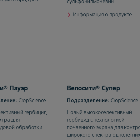
сульфонилмочевин
Информация о продукте
и® Пауэр
Велосити® Супер
CropScience
CropScience
ективный гербицид
Новый высокоселективный
ктра для
гербицид с технологией
довой обработки
почвенного экрана для контр
широкого спектра однолетни