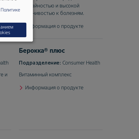
урожайностью и высокой
в
Политике
устойчивостью к болезням.
Информация о продукте
ванием
okies
Берокка® плюс
alth
Consumer Health
е и
Витаминный комплекс
Информация о продукте