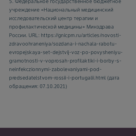
5. Федеральное государственное бюджетное
учреждение «Национальный медицинский
исследовательский центр терапии и
профилактической медицины» Минздрава
России. URL: https://gnicpm.ru/articles/novosti-
zdravoohraneniya/sozdana-i-nachala-rabotu-
evropejskaya-set-dejstvij-voz-po-povysheniyu-
gramotnosti-v-voprosah-profilaktiki-i-borby-s-
neinfekczionnymi-zabolevaniyami-pod-
predsedatelstvom-rossii-i-portugalii.html (дата
обращения: 07.10.2021)