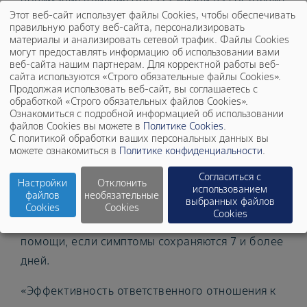
понимания влияния образа жизни на состояние
Этот веб-сайт использует файлы Cookies, чтобы обеспечивать
организма, знаний о том, как устроен человек
правильную работу веб-сайта, персонализировать
и выполнения профилактических мер.
материалы и анализировать сетевой трафик. Файлы Cookies
могут предоставлять информацию об использовании вами
Несмотря на это, 59% определили свой
веб-сайта нашим партнерам. Для корректной работы веб-
уровень медицинской грамотности как
сайта используются «Строго обязательные файлы Cookies».
Продолжая использовать веб-сайт, вы соглашаетесь с
достаточный.
обработкой «Строго обязательных файлов Cookies».
Ознакомиться с подробной информацией об использовании
Важно отметить, что наиболее ответственными
файлов Cookies вы можете в
Политике Cookies
.
С политикой обработки ваших персональных данных вы
к своему здоровью считают себя молодые
можете ознакомиться в
Политике конфиденциальности
.
люди до 24 лет, а россияне в возрасте 46-59
Согласиться с
Настройки
Отклонить
лет, которые находятся в потенциальной
использованием
файлов
необязательные
выбранных файлов
группе риска развития многих заболеваний,
Cookies
Cookies
Cookies
чаще остальных не прибегают к врачебной
помощи, если симптомы сохраняются 7 и более
дней.
«Эффективность ответственного отношения к