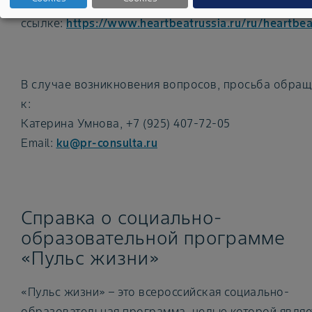
Онлайн-тест доступен на сайте проекта “Пульс жи
ссылке:
https://www.heartbeatrussia.ru/ru/heartbea
В случае возникновения вопросов, просьба обращ
к:
Катерина Умнова, +7 (925) 407-72-05
Email:
ku@pr-consulta.ru
Справка о социально-
образовательной программе
«Пульс жизни»
«Пульс жизни» – это всероссийская социально-
образовательная программа, целью которой являе