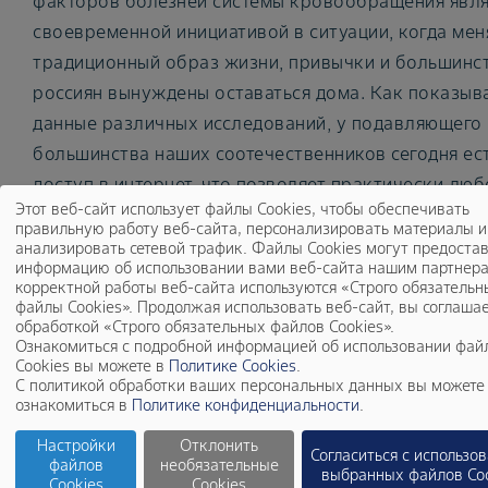
факторов болезней системы кровообращения явля
своевременной инициативой в ситуации, когда мен
традиционный образ жизни, привычки и большинс
россиян вынуждены оставаться дома. Как показыв
данные различных исследований, у подавляющего
большинства наших соотечественников сегодня ес
доступ в интернет, что позволяет практически лю
Этот веб-сайт использует файлы Cookies, чтобы обеспечивать
человеку, вне зависимости от региона проживания
правильную работу веб-сайта, персонализировать материалы и
пройти тест, определить свой «возраст» сердца и
анализировать сетевой трафик. Файлы Cookies могут предоста
информацию об использовании вами веб-сайта нашим партнера
получить рекомендации, которые он сможет приме
корректной работы веб-сайта используются «Строго обязательн
даже находясь в условиях самоизоляции», —
файлы Cookies». Продолжая использовать веб-сайт, вы соглашае
обработкой «Строго обязательных файлов Cookies».
прокомментировал идею проекта директор по
Ознакомиться с подробной информацией об использовании фай
Cookies вы можете в
Политике Cookies
.
коммуникациям и связям с государственными и
С политикой обработки ваших персональных данных вы можете
общественными организациями, Ирина Лаврова.
ознакомиться в
Политике конфиденциальности
.
Настройки
Отклонить
Согласиться с использо
файлов
необязательные
выбранных файлов Coo
Cookies
Cookies