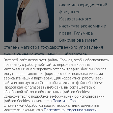
окончила юридический
факультет
Казахстанского
института экономики и
права. Гульмира
Байсмакова имеет
степень магистра государственного управления
(MPA) Университета КИМЭП. Обладатель
Этот веб-сайт использует файлы Cookies, чтобы обеспечивать
Президентской стипендии КИМЭП за выдающиеся
правильную работу веб-сайта, персонализировать
успехи в учебе.
материалы и анализировать сетевой трафик. Файлы Cookies
могут предоставлять информацию об использовании вами
веб-сайта нашим партнерам. Для корректной работы веб-
Имеет многолетний опыт работы в коммерческих
сайта используются «Строго обязательные файлы Cookies».
предприятиях на различных должностях, включая
Продолжая использовать веб-сайт, вы соглашаетесь с
обработкой «Строго обязательных файлов Cookies».
работу в дочерней организации АО НК
Ознакомиться с подробной информацией об использовании
«КазМунайГаз».
файлов Cookies вы можете в
Политике Cookies
.
С политикой обработки ваших персональных данных вы
можете ознакомиться в
Политике конфиденциальности
.
Гульмира присоединилась к ТОО «Байер КАЗ» в