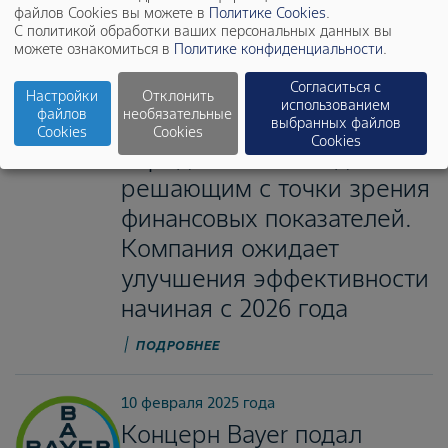
файлов Cookies вы можете в
Политике Cookies
.
С политикой обработки ваших персональных данных вы
5 марта 2025 года
можете ознакомиться в
Политике конфиденциальности
.
Bayer выполнил
Согласиться с
скорректированный
Настройки
Отклонить
использованием
файлов
необязательные
прогноз на 2024 год и
выбранных файлов
Cookies
Cookies
Cookies
определил 2025 год
решающим с точки зрения
финансовых показателей.
Компания ожидает
улучшения эффективности
начиная с 2026 года
ПОДРОБНЕЕ
10 февраля 2025 года
Концерн Bayer подал