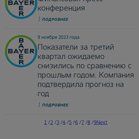
конференция
ПОДРОБНЕЕ
9 ноября 2023 года
Показатели за третий
квартал ожидаемо
снизились по сравнению с
прошлым годом. Компания
подтвердила прогноз на
год
ПОДРОБНЕЕ
Current
1
/
Page
2
/
Page
3
/
Page
4
/
Page
5
/
Page
6
/
Page
7
/
Page
8
/
Page
9
Next
Next
page
page
Pagination