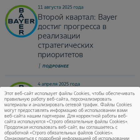
11 августа 2025 года
Второй квартал: Bayer
достиг прогресса в
реализации
стратегических
приоритетов
ПОДРОБНЕЕ
4 апреля 2025 года
Первый квартал: У Bayer
Этот веб-сайт использует файлы Cookies, чтобы обеспечивать
правильную работу веб-сайта, персонализировать
есть шанс показать
материалы и анализировать сетевой трафик. Файлы Cookies
могут предоставлять информацию об использовании вами
отличные результаты в
веб-сайта нашим партнерам. Для корректной работы веб-
этом году
сайта используются «Строго обязательные файлы Cookies».
Продолжая использовать веб-сайт, вы соглашаетесь с
обработкой «Строго обязательных файлов Cookies».
ПОДРОБНЕЕ
Ознакомиться с подробной информацией об использовании