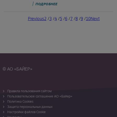
ПОДРОБНЕЕ
Previous
Previous
Page
2
/
Page
3
/
Page
4
/
Page
5
/
Current
6
/
Page
7
/
Page
8
/
Page
9
/
Page
10
Next
Next
page
page
page
Pagination
© АО «БАЙЕР»
Правила пользования сайтом
Пользовательское соглашение АО «Байер»
Политика Cookies
Защита персональных данных
Настройки файлов Cookie