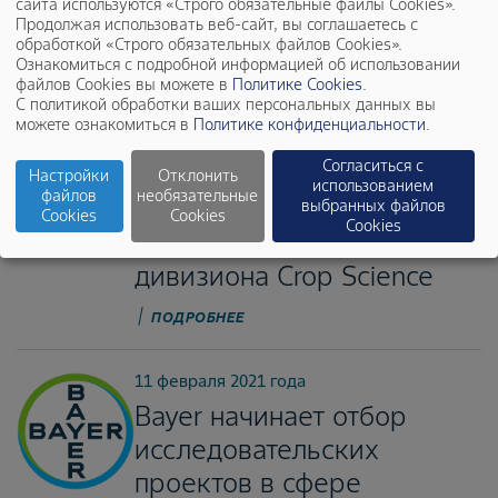
сайта используются «Строго обязательные файлы Cookies».
ПОДРОБНЕЕ
Продолжая использовать веб-сайт, вы соглашаетесь с
обработкой «Строго обязательных файлов Cookies».
Ознакомиться с подробной информацией об использовании
24 февраля 2021 года
файлов Cookies вы можете в
Политике Cookies
.
Bayer намерен продать
С политикой обработки ваших персональных данных вы
можете ознакомиться в
Политике конфиденциальности
.
свое подразделение
Согласиться с
Environmental Science
Настройки
Отклонить
использованием
файлов
необязательные
Professional и усилить
выбранных файлов
Cookies
Cookies
Cookies
управляющий совет
дивизиона Crop Science
ПОДРОБНЕЕ
11 февраля 2021 года
Bayer начинает отбор
исследовательских
проектов в сфере