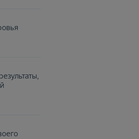
ровья
езультаты,
ой
воего