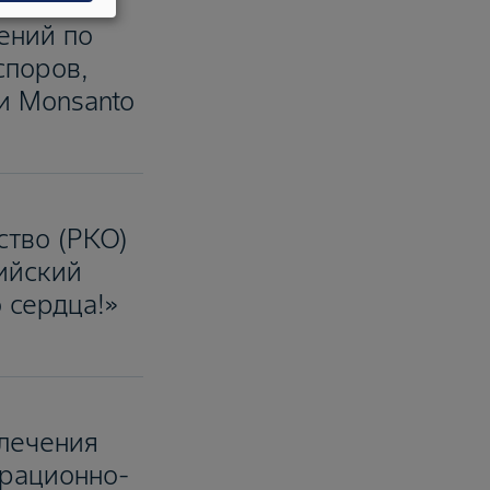
ений по
споров,
и Monsanto
ство (РКО)
сийский
 сердца!»
 лечения
трационно-