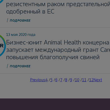
резистентным раком предстательно
одобренный в ЕС
ПОДРОБНЕЕ
13 мая 2020 года
Бизнес-юнит Animal Health концерна
запускает международный грант Car
повышения благополучия свиней
ПОДРОБНЕЕ
Previous
Previous
Page
4
/
Page
5
/
Page
6
/
Page
7
/
Page
8
/
Current
9
/
Page
10
/
Page
11
/
Page
12
Next
Next
page
page
page