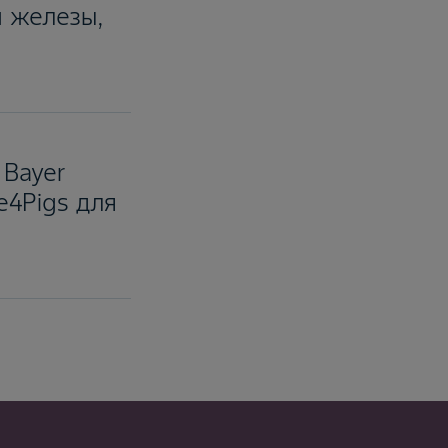
й железы,
 Bayer
e4Pigs для