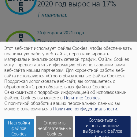
2020 год вырос на 17%
ПОДРОБНЕЕ
24 февраля 2021 года
Bayer намерен продать
Этот веб-сайт использует файлы Cookies, чтобы обеспечивать
свое подразделение
правильную работу веб-сайта, персонализировать
Environmental Science
материалы и анализировать сетевой трафик. Файлы Cookies
могут предоставлять информацию об использовании вами
Professional и усилить
веб-сайта нашим партнерам. Для корректной работы веб-
сайта используются «Строго обязательные файлы Cookies».
управляющий совет
Продолжая использовать веб-сайт, вы соглашаетесь с
дивизиона Crop Science
обработкой «Строго обязательных файлов Cookies».
Ознакомиться с подробной информацией об использовании
файлов Cookies вы можете в
Политике Cookies
.
ПОДРОБНЕЕ
С политикой обработки ваших персональных данных вы
можете ознакомиться в
Политике конфиденциальности
.
11 февраля 2021 года
Согласиться с
Настройки
Отклонить
Bayer начинает отбор
использованием
файлов
необязательные
выбранных файлов
исследовательских
Cookies
Cookies
Cookies